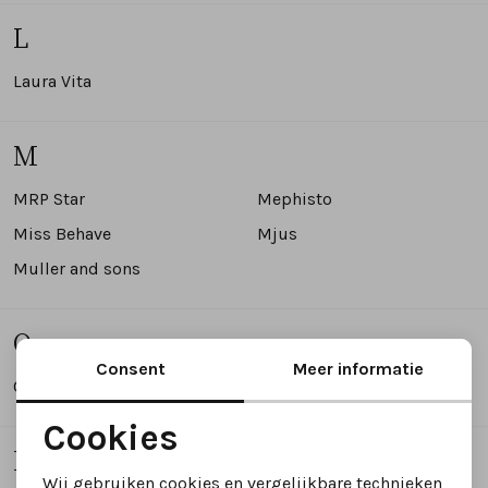
L
Laura Vita
M
MRP Star
Mephisto
Miss Behave
Mjus
Muller and sons
O
Consent
Meer informatie
Officine napoli
Oh my sandals
Cookies
P
Noodzakelijke cookies
Wij gebruiken cookies en vergelijkbare technieken