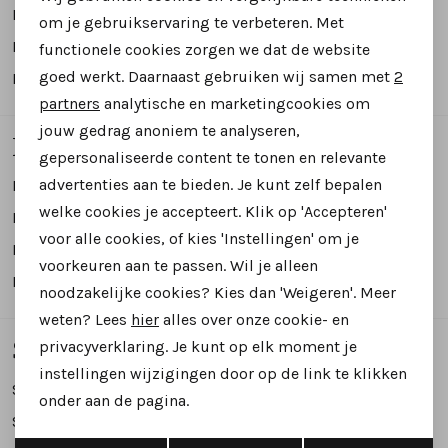
Personalisatie cookies
Panama Jack
Paul Green
om je gebruikservaring te verbeteren. Met
Pertini
Piedi Nudi
functionele cookies zorgen we dat de website
Analytische cookies
goed werkt. Daarnaast gebruiken wij samen met
2
Piesanto
Pikolinos
Marketing cookies
partners
analytische en marketingcookies om
jouw gedrag anoniem te analyseren,
R
gepersonaliseerde content te tonen en relevante
advertenties aan te bieden. Je kunt zelf bepalen
Rapid Soul
Red Rag
welke cookies je accepteert. Klik op 'Accepteren'
Reef
Regarde le Ciel
voor alle cookies, of kies 'Instellingen' om je
Rehab
Rohde
voorkeuren aan te passen. Wil je alleen
Rollie
noodzakelijke cookies? Kies dan 'Weigeren'. Meer
weten? Lees
hier
alles over onze cookie- en
S
privacyverklaring. Je kunt op elk moment je
instellingen wijzigingen door op de link te klikken
Semerdjian
Shabbies
onder aan de pagina.
Sioux
Softwaves
Opslaan
Terug