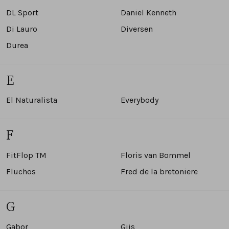
DL Sport
Daniel Kenneth
Tassen
Di Lauro
Diversen
Accessoires
Durea
Cadeaubonnen
E
El Naturalista
Everybody
F
FitFlop TM
Floris van Bommel
Fluchos
Fred de la bretoniere
G
Gabor
Gijs