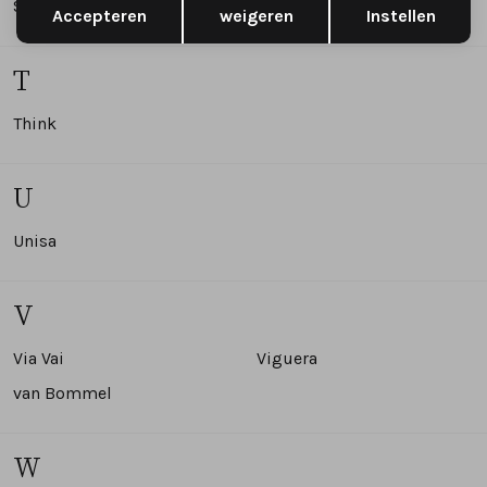
Solidus
Sun68
Accepteren
weigeren
Instellen
T
Think
U
Unisa
V
Via Vai
Viguera
van Bommel
W