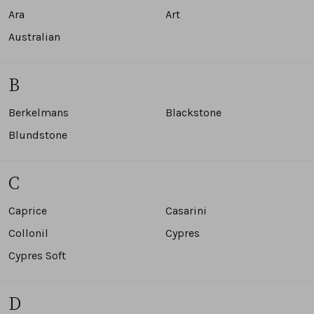
Sandalen
Chelsea's en laarzen
Veterboots
Ara
Art
Australian
Pumps en slingbacks
Veterboots
Korte laarsjes
B
Veterboots
Pantoffels
Lange laarzen
Berkelmans
Blackstone
Korte laarsjes
Accessoires
Bandschoenen
Blundstone
Pantoffels
Cadeaubonnen
C
Lange laarzen
Caprice
Casarini
Collonil
Cypres
Espadrilles
Cypres Soft
Bandschoenen
D