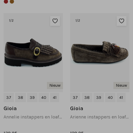
1
/2
1
/2
Nieuw
Nieuw
37
38
39
40
41
37
38
39
40
41
Gioia
Gioia
Annelie instappers en loafers donkerbruin
Arienne instappers en loafers donkerbruin