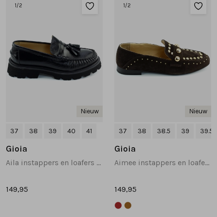
Sandalen
Chelsea's en laarzen
Veterboots
1
/2
1
/2
Pumps en slingbacks
Veterboots
Korte laarsjes
Veterboots
Pantoffels
Lange laarzen
Korte laarsjes
Accessoires
Bandschoenen
Nieuw
Nieuw
Pantoffels
Cadeaubonnen
37
38
39
40
41
37
38
38.5
39
39.5
Lange laarzen
Gioia
Gioia
Aila instappers en loafers zwart
Aimee instappers en loafers donkerbruin
Espadrilles
149,95
149,95
Bandschoenen