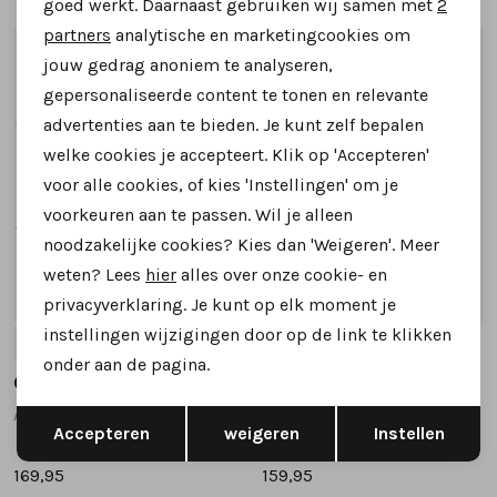
goed werkt. Daarnaast gebruiken wij samen met
2
Marketing cookies
partners
analytische en marketingcookies om
1
/2
1
/2
jouw gedrag anoniem te analyseren,
gepersonaliseerde content te tonen en relevante
advertenties aan te bieden. Je kunt zelf bepalen
welke cookies je accepteert. Klik op 'Accepteren'
voor alle cookies, of kies 'Instellingen' om je
voorkeuren aan te passen. Wil je alleen
noodzakelijke cookies? Kies dan 'Weigeren'. Meer
weten? Lees
hier
alles over onze cookie- en
privacyverklaring. Je kunt op elk moment je
instellingen wijzigingen door op de link te klikken
37
38
39
40
41
+1
37
38
39
40
41
onder aan de pagina.
Gioia
Gioia
Opslaan
Terug
Alana korte laarsjes donkerbruin
Alessandra korte laarsjes donkerbruin
Accepteren
weigeren
Instellen
169,95
159,95