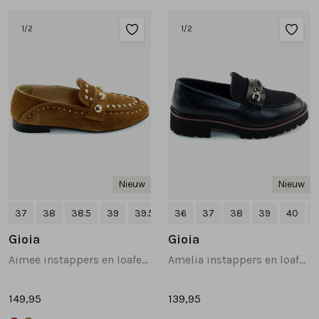
Tassen
1
/2
1
/2
Accessoires
Cadeaubonnen
Nieuw
Nieuw
37
38
38.5
39
39.5
+2
36
37
38
39
40
+
Gioia
Gioia
Aimee instappers en loafers cognac
Amelia instappers en loafers zwart
149,95
139,95