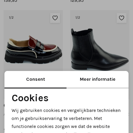
139,95
129,95
1
/2
1
/2
Consent
Meer informatie
Nieuw
37
38
39
40
41
37
38
39
40
41
+1
Cookies
Noodzakelijke cookies
Gioia
Gioia
Wij gebruiken cookies en vergelijkbare technieken
Aily instappers en loafers zwart combinatie
Vasiliki korte laarsjes zwart
Personalisatie cookies
om je gebruikservaring te verbeteren. Met
functionele cookies zorgen we dat de website
Analytische cookies
149,95
149,95