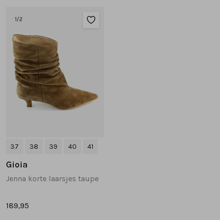
1
/2
37
38
39
40
41
Gioia
Jenna korte laarsjes taupe
189,95