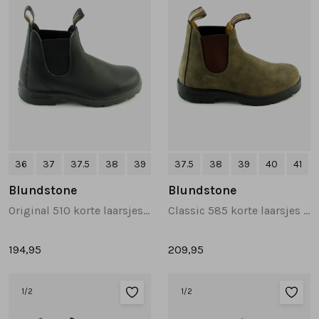
36
37
37.5
38
39
+2
37.5
38
39
40
41
Blundstone
Blundstone
Original 510 korte laarsjes zwart
Classic 585 korte laarsjes bruin
194,95
209,95
1
/2
1
/2