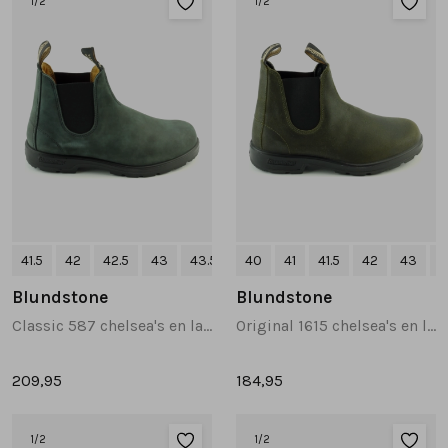
1
/2
1
/2
Tassen
Accessoires
Cadeaubonnen
41.5
42
42.5
43
43.5
+2
40
41
41.5
42
43
+
Blundstone
Blundstone
Classic 587 chelsea's en laarzen zwart
Original 1615 chelsea's en laarzen groen
209,95
184,95
1
/2
1
/2