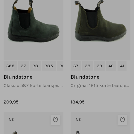
36.5
37
38
38.5
39
+2
37
38
39
40
41
Blundstone
Blundstone
Classic 587 korte laarsjes grijs
Original 1615 korte laarsjes groen
209,95
184,95
1
/2
1
/2