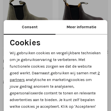
Consent
Meer informatie
Cookies
Noodzakelijke cookies
41
42
43
43.5
44
+1
37
38.5
39
39.5
40
Wij gebruiken cookies en vergelijkbare technieken
Personalisatie cookies
om je gebruikservaring te verbeteren. Met
Blundstone
Blundstone
functionele cookies zorgen we dat de website
Analytische cookies
Classic 2446. chelsea's en laarzen taupe
Classic 2130 korte laarsjes bordeaux
goed werkt. Daarnaast gebruiken wij samen met
2
Marketing cookies
partners
analytische en marketingcookies om
219,95
209,95
jouw gedrag anoniem te analyseren,
gepersonaliseerde content te tonen en relevante
1
/2
advertenties aan te bieden. Je kunt zelf bepalen
welke cookies je accepteert. Klik op 'Accepteren'