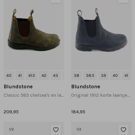
40
41
41.5
42
43
+3
38
38.5
39
40
41
Blundstone
Blundstone
Classic 585 chelsea's en laarzen bruin
Original 1912 korte laarsjes donkerblauw
209,95
184,95
1
/2
1
/2