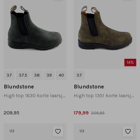
14%
37
37.5
38
39
40
+1
37
Blundstone
Blundstone
High top 1630 korte laarsjes zwart
High top 1351 korte laarsjes bruin
209,95
179,99
209,95
1
/2
1
/2