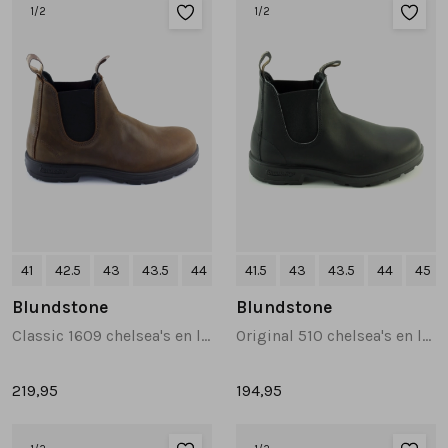
Sandalen
Chelsea's en laarzen
Veterboots
1
/2
1
/2
Pumps en slingbacks
Veterboots
Korte laarsjes
Veterboots
Pantoffels
Lange laarzen
Korte laarsjes
Accessoires
Bandschoenen
Pantoffels
Cadeaubonnen
41
42.5
43
43.5
44
+2
41.5
43
43.5
44
45
Lange laarzen
Blundstone
Blundstone
Classic 1609 chelsea's en laarzen bruin
Original 510 chelsea's en laarzen zwart
Espadrilles
219,95
194,95
Bandschoenen