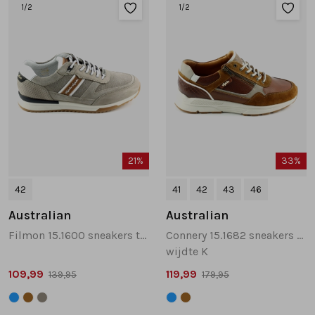
1
/2
1
/2
21%
33%
42
41
42
43
46
Australian
Australian
Filmon 15.1600 sneakers taupe
Connery 15.1682 sneakers cognac
wijdte K
109,99
119,99
139,95
179,95