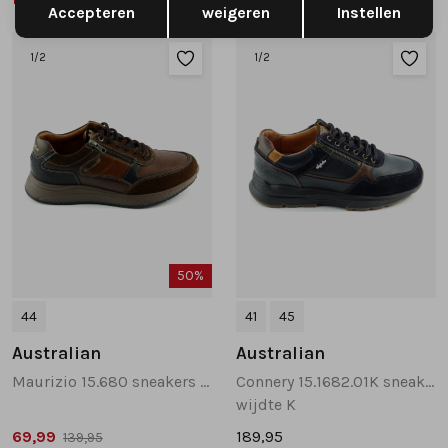
Accepteren
weigeren
Instellen
1
/2
1
/2
50%
44
41
45
Australian
Australian
Maurizio 15.680 sneakers bruin multi
Connery 15.1682.01K sneakers donkerblauw
wijdte K
69,99
189,95
139,95