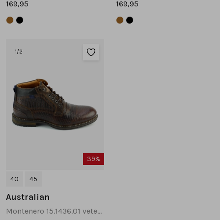
169,95
169,95
1
/2
39%
40
45
Australian
Montenero 15.1436.01 veterboots donkerbruin