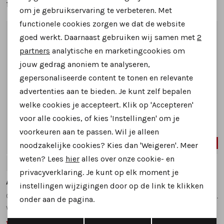
139,95
89,99
Personalisatie cookies
139,95
om je gebruikservaring te verbeteren. Met
functionele cookies zorgen we dat de website
Analytische cookies
1
/2
1
/2
goed werkt. Daarnaast gebruiken wij samen met
2
Marketing cookies
partners
analytische en marketingcookies om
jouw gedrag anoniem te analyseren,
gepersonaliseerde content te tonen en relevante
advertenties aan te bieden. Je kunt zelf bepalen
welke cookies je accepteert. Klik op 'Accepteren'
voor alle cookies, of kies 'Instellingen' om je
voorkeuren aan te passen. Wil je alleen
33%
35%
noodzakelijke cookies? Kies dan 'Weigeren'. Meer
weten? Lees
hier
alles over onze cookie- en
41
43
41
43
privacyverklaring. Je kunt op elk moment je
Australian
Australian
instellingen wijzigingen door op de link te klikken
Connery 15.1646.05 H sneakers donkerblauw
browning15.1508 sneakers zwart combinatie
onder aan de pagina.
wijdte H
wijdte H
Opslaan
Terug
119,99
109,99
179,95
169,95