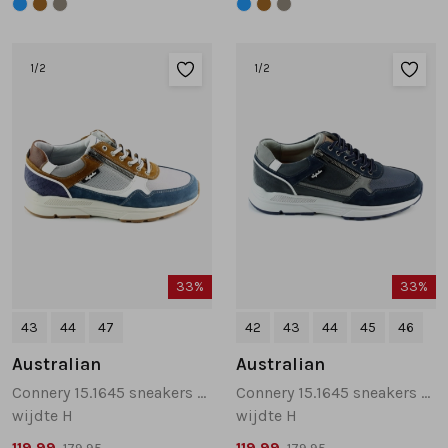
1
/2
1
/2
33%
33%
43
44
47
42
43
44
45
46
Australian
Australian
Connery 15.1645 sneakers blauw combinatie
Connery 15.1645 sneakers donkerblauw
wijdte H
wijdte H
119,99
119,99