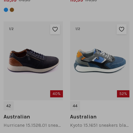
179,95
179,95
1
/2
1
/2
40%
52%
42
44
Australian
Australian
Hurricane 15.1528.01 sneakers donkerblauw
Kyoto 15.1651 sneakers blauw combinatie