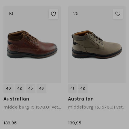
1
/2
1
/2
40
42
45
46
41
42
Australian
Australian
middelburg 15.1578.01 veterboots cognac
middelburg 15.1578.01 veterboots taupe
139,95
139,95