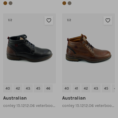
1
/2
1
/2
40
42
43
45
46
40
41
42
43
45
+2
Australian
Australian
conley 15.1212.06 veterboots zwart
conley 15.1212.06 veterboots cognac