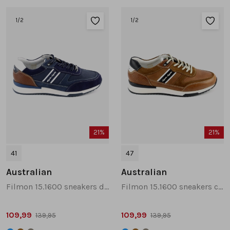
1
/2
1
/2
21%
21%
41
47
Australian
Australian
Filmon 15.1600 sneakers donkerblauw
Filmon 15.1600 sneakers cognac
109,99
109,99
139,95
139,95