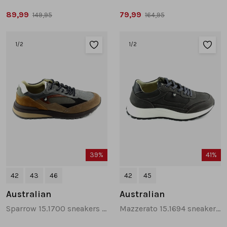
89,99
79,99
149,95
164,95
1
/2
1
/2
39%
41%
42
43
46
42
45
Australian
Australian
Sparrow 15.1700 sneakers taupe
Mazzerato 15.1694 sneakers grijs