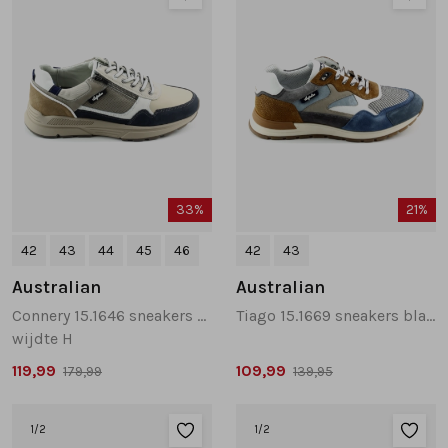
33%
21%
42
43
44
45
46
42
43
Australian
Australian
Connery 15.1646 sneakers beige multi
Tiago 15.1669 sneakers blauw combinatie
wijdte H
119,99
109,99
179,99
139,95
1
/2
1
/2