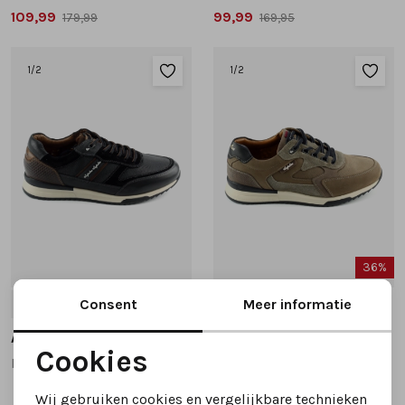
109,99
99,99
179,99
169,95
1
/2
1
/2
36%
Consent
Meer informatie
44
41
43
44
Australian
Australian
Cookies
Filmon 15.1600 sneakers zwart
bakersville 15.1667.03 sneakers taupe
Noodzakelijke cookies
Wij gebruiken cookies en vergelijkbare technieken