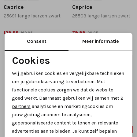
Caprice
Caprice
25691 lange laarzen zwart
25503 lange laarzen zwart
129,99
79,99
169,95
99,95
Consent
Meer informatie
Cookies
1
/2
1
/2
Noodzakelijke cookies
Wij gebruiken cookies en vergelijkbare technieken
Personalisatie cookies
om je gebruikservaring te verbeteren. Met
functionele cookies zorgen we dat de website
Analytische cookies
goed werkt. Daarnaast gebruiken wij samen met
2
Marketing cookies
partners
analytische en marketingcookies om
jouw gedrag anoniem te analyseren,
gepersonaliseerde content te tonen en relevante
20%
20%
advertenties aan te bieden. Je kunt zelf bepalen