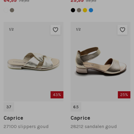
64,99
29,99
79,95
59,95
1
/2
1
/2
43%
25%
37
6.5
Caprice
Caprice
27100 slippers goud
28212 sandalen goud