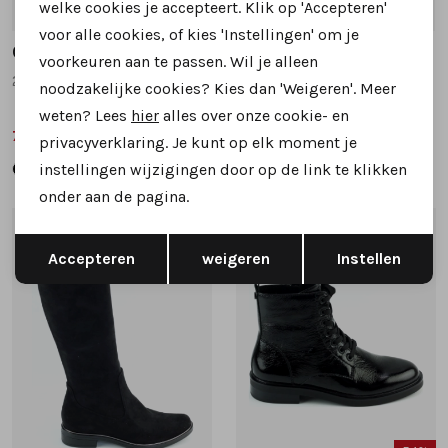
welke cookies je accepteert. Klik op 'Accepteren'
5
5
5.5
6
6.5
7
+1
voor alle cookies, of kies 'Instellingen' om je
Caprice
Caprice
voorkeuren aan te passen. Wil je alleen
25503 lange laarzen taupe
25503 lange laarzen donkerblauw
noodzakelijke cookies? Kies dan 'Weigeren'. Meer
weten? Lees
hier
alles over onze cookie- en
79,99
79,99
99,95
99,95
privacyverklaring. Je kunt op elk moment je
instellingen wijzigingen door op de link te klikken
onder aan de pagina.
1
/2
1
/2
Opslaan
Terug
Accepteren
weigeren
Instellen