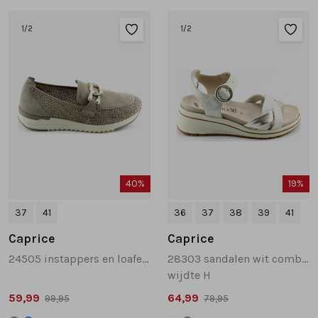
Tassen
1
/2
1
/2
Accessoires
Cadeaubonnen
40%
19%
37
41
36
37
38
39
41
Caprice
Caprice
24505 instappers en loafers taupe
28303 sandalen wit combinatie
wijdte H
59,99
64,99
99,95
79,95