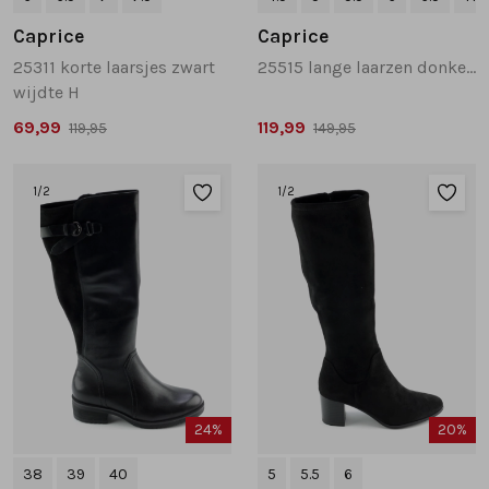
Caprice
Caprice
25311 korte laarsjes zwart
25515 lange laarzen donkerbruin
wijdte H
69,99
119,99
119,95
149,95
1
/2
1
/2
24%
20%
38
39
40
5
5.5
6