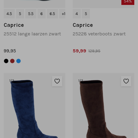
54%
4.5
5
5.5
6
6.5
+1
4
5
Caprice
Caprice
25512 lange laarzen zwart
25228 veterboots zwart
99,95
59,99
129,95
1
/2
1
/2