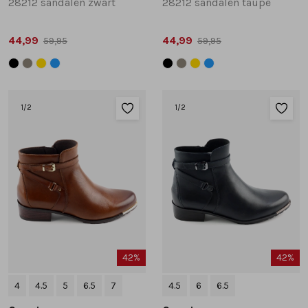
28212 sandalen zwart
28212 sandalen taupe
44,99
44,99
59,95
59,95
1
/2
1
/2
42%
42%
4
4.5
5
6.5
7
4.5
6
6.5