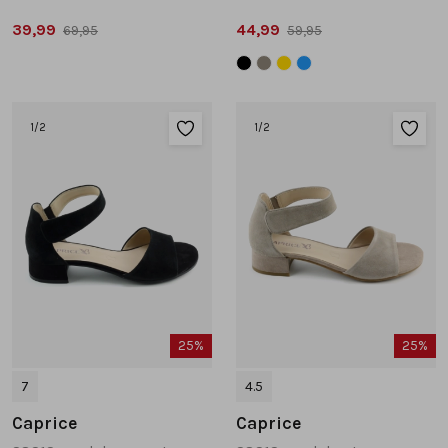
39,99
44,99
69,95
59,95
1
/2
1
/2
25%
25%
7
4.5
Caprice
Caprice