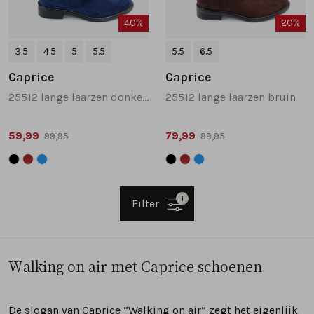
40%
20%
3.5
4.5
5
5.5
5.5
6.5
Caprice
Caprice
25512 lange laarzen donkerblauw
25512 lange laarzen bruin
59,99
79,99
99,95
99,95
1
Filter
Walking on air met Caprice schoenen
De slogan van Caprice “Walking on air” zegt het eigenlijk