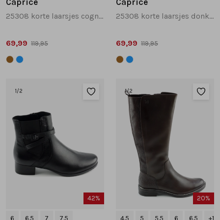
Caprice
Caprice
25308 korte laarsjes cognac
25308 korte laarsjes donkerblauw
69,99
69,99
119,95
119,95
1
/2
1
/2
42%
20%
6
6.5
7
7.5
4.5
5
5.5
6
6.5
+1