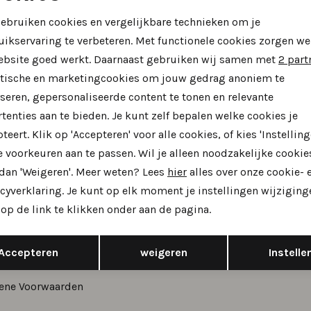
Noodzakelijke cookies
Personalisatie cookies
gebruiken cookies en vergelijkbare technieken om je
uikservaring te verbeteren. Met functionele cookies zorgen we
Vertrouwd online winkelen
Duurzame & 
Analytische cookies
Marketing cookies
ebsite goed werkt. Daarnaast gebruiken wij samen met
2 part
ytische en marketingcookies om jouw gedrag anoniem te
seren, gepersonaliseerde content te tonen en relevante
ntenservice
Over ons
tenties aan te bieden. Je kunt zelf bepalen welke cookies je
teert. Klik op 'Accepteren' voor alle cookies, of kies 'Instelling
 voorkeuren aan te passen. Wil je alleen noodzakelijke cookie
len en betalen
Over Theo Jansen Schoenen
 dan 'Weigeren'. Meer weten? Lees
hier
alles over onze cookie- 
ding en levering
Onze winkel
cyverklaring. Je kunt op elk moment je instellingen wijziging
neren
Vacatures
op de link te klikken onder aan de pagina.
 voor korting
Schoenreparatie
Opslaan
Terug
Accepteren
weigeren
Instelle
ij je maat
ene Voorwaarden