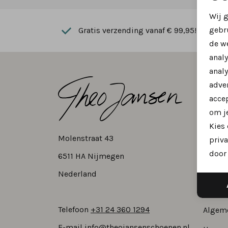
Wij 
gebr
Gratis verzending vanaf € 99,95!
de w
anal
analy
Kla
adver
accep
om je
Bestel
Kies
Verzen
Molenstraat 43
priva
Retour
door 
6511 HA Nijmegen
Sparen
Nederland
Hulp b
Telefoon
+31 24 360 1294
Algem
E-mail
info@theojansenschoenen.nl