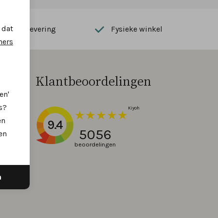
 dat
Snelle levering
Fysieke winkel
ners
Klantbeoordelingen
en'
s?
en
9.4
5056
en
beoordelingen
n