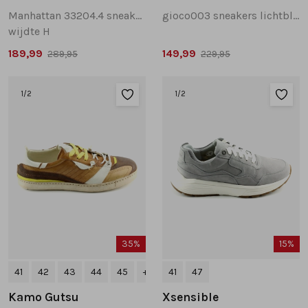
Manhattan 33204.4 sneakers grijs multi
gioco003 sneakers lichtblauw
wijdte H
189,99
149,99
289,95
229,95
1
/2
1
/2
35%
15%
41
42
43
44
45
+1
41
47
Kamo Gutsu
Xsensible