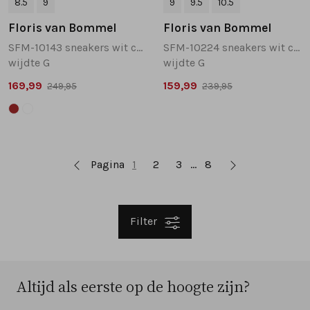
8.5
9
9
9.5
10.5
Floris van Bommel
Floris van Bommel
SFM-10143 sneakers wit combinatie
SFM-10224 sneakers wit combinatie
wijdte G
wijdte G
169,99
159,99
249,95
239,95
Pagina
1
2
3
8
Filter
Altijd als eerste op de hoogte zijn?