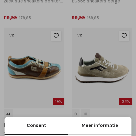
zack sue sneakers donkerbruin
EG555 sneakers beige
119,99
99,99
179,95
169,95
1
/2
1
/2
19%
32%
41
9
10
Kamo Gutsu
Floris van Bommel
Consent
Meer informatie
Tifo17 sneakers taupe
SFM-10223 sneakers taupe