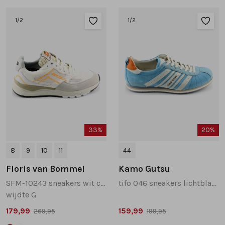
Tassen
1
/2
1
/2
Accessoires
Cadeaubonnen
33%
20%
8
9
10
11
44
Floris van Bommel
Kamo Gutsu
SFM-10243 sneakers wit combinatie
tifo 046 sneakers lichtblauw
wijdte G
179,99
159,99
269,95
199,95