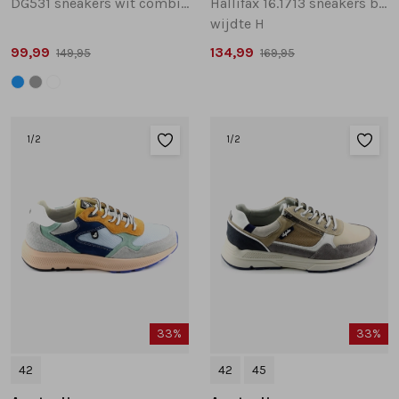
DG531 sneakers wit combinatie
Hallifax 16.1713 sneakers beige multi
wijdte H
99,99
134,99
149,95
169,95
1
/2
1
/2
33%
33%
42
42
45