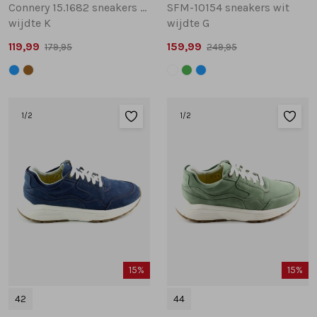
Connery 15.1682 sneakers cognac
SFM-10154 sneakers wit
wijdte K
wijdte G
119,99
159,99
179,95
249,95
1
/2
1
/2
15%
15%
42
44