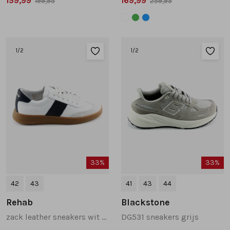
159,99
169,99
199,95
259,95
1
/2
1
/2
33%
33%
42
43
41
43
44
Rehab
Blackstone
zack leather sneakers wit combinatie
DG531 sneakers grijs