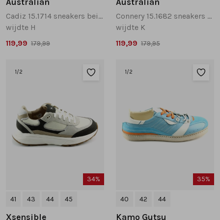
Australian
Australian
Cadiz 15.1714 sneakers beige multi
Connery 15.1682 sneakers beige multi
wijdte H
wijdte K
119,99
119,99
179,99
179,95
1
/2
1
/2
34%
35%
41
43
44
45
40
42
44
Xsensible
Kamo Gutsu