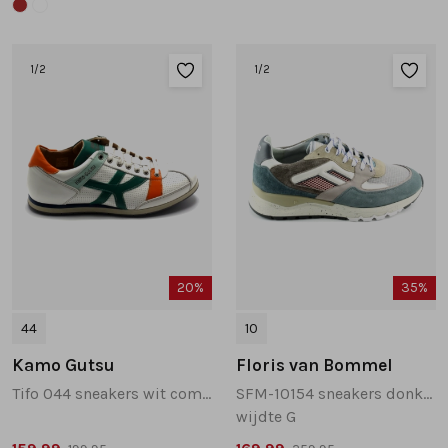
1
/2
1
/2
20%
35%
44
10
Kamo Gutsu
Floris van Bommel
Tifo 044 sneakers wit combinatie
SFM-10154 sneakers donkerblauw
wijdte G