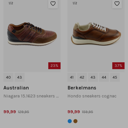
Sandalen
Chelsea's en laarzen
Veterboots
1
/2
1
/2
Pumps en slingbacks
Veterboots
Korte laarsjes
Veterboots
Pantoffels
Lange laarzen
Korte laarsjes
Accessoires
Bandschoenen
23%
37%
Pantoffels
Cadeaubonnen
40
43
41
42
43
44
45
Lange laarzen
Australian
Berkelmans
Niagara 15.1623 sneakers cognac
Hondo sneakers cognac
Espadrilles
99,99
99,99
129,95
159,95
Bandschoenen