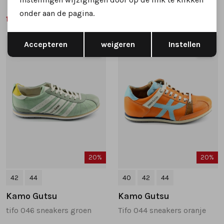
onder aan de pagina.
169,99
159,99
209,95
199,95
Opslaan
Terug
Accepteren
weigeren
Instellen
1
/2
1
/2
20%
20%
42
44
40
42
44
Kamo Gutsu
Kamo Gutsu
tifo 046 sneakers groen
Tifo 044 sneakers oranje