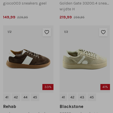
gioco003 sneakers geel
Golden Gate 33200.4 sneakers grijs
wijdte H
149,99
219,99
229,95
259,95
1
/2
1
/2
33%
41%
41
42
44
45
41
42
43
45
Rehab
Blackstone