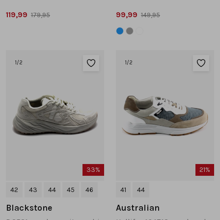
119,99
99,99
179,95
149,95
1
/2
1
/2
33%
21%
42
43
44
45
46
41
44
Blackstone
Australian