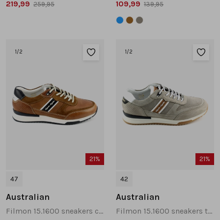
219,99
109,99
259,95
139,95
1
/2
1
/2
21%
21%
47
42
Australian
Australian
Filmon 15.1600 sneakers cognac
Filmon 15.1600 sneakers taupe