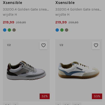
Xsensible
Xsensible
33200.4 Golden Gate sneakers blauw
33200.4 Golden Gate sneakers groen
wijdte H
wijdte H
219,99
219,99
259,95
259,95
1
/2
1
/2
32%
33%