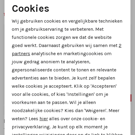
wijdte G
Cookies
Noodzakelijke cookies
169,99
169,99
209,95
249,95
Wij gebruiken cookies en vergelijkbare technieken
Personalisatie cookies
om je gebruikservaring te verbeteren. Met
1
/2
1
/2
functionele cookies zorgen we dat de website
Analytische cookies
goed werkt. Daarnaast gebruiken wij samen met
2
Marketing cookies
partners
analytische en marketingcookies om
jouw gedrag anoniem te analyseren,
gepersonaliseerde content te tonen en relevante
advertenties aan te bieden. Je kunt zelf bepalen
welke cookies je accepteert. Klik op 'Accepteren'
voor alle cookies, of kies 'Instellingen' om je
19%
20%
voorkeuren aan te passen. Wil je alleen
noodzakelijke cookies? Kies dan 'Weigeren'. Meer
41
41
45
weten? Lees
hier
alles over onze cookie- en
Kamo Gutsu
Kamo Gutsu
privacyverklaring. Je kunt op elk moment je
Tifo17 sneakers groen combinatie
tifo 046 sneakers geel
instellingen wijzigingen door op de link te klikken