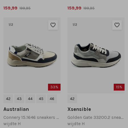
159,99
159,99
199,95
199,95
1
/2
1
/2
33%
15%
42
43
44
45
46
42
Australian
Xsensible
Connery 15.1646 sneakers beige multi
Golden Gate 33200.2 sneakers donkerblauw
wijdte H
wijdte H