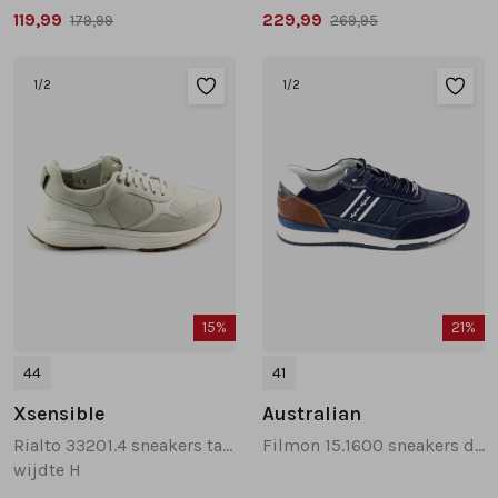
119,99
229,99
179,99
269,95
1
/2
1
/2
15%
21%
44
41
Xsensible
Australian
Rialto 33201.4 sneakers taupe
Filmon 15.1600 sneakers donkerblauw
wijdte H