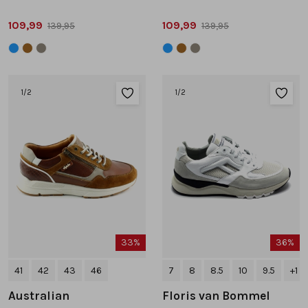
109,99
109,99
139,95
139,95
1
/2
1
/2
33%
36%
41
42
43
46
7
8
8.5
10
9.5
+1
Australian
Floris van Bommel