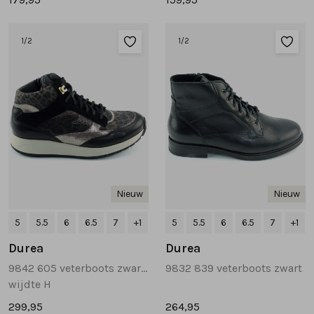
1
/2
1
/2
Nieuw
Nieuw
5
5.5
6
6.5
7
+1
5
5.5
6
6.5
7
+1
Durea
Durea
9842 605 veterboots zwart combinatie
9832 839 veterboots zwart
wijdte H
299,95
264,95