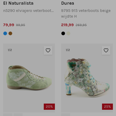
El Naturalista
Durea
n5290 elviajero veterboots cognac
9795 915 veterboots beige
wijdte H
79,99
219,99
99,95
269,95
1
/2
1
/2
20%
25%