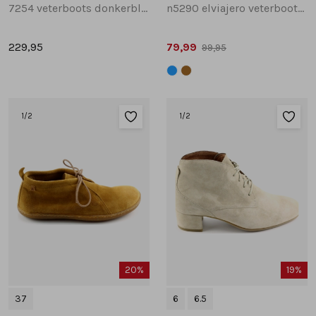
7254 veterboots donkerblauw
n5290 elviajero veterboots donkerblauw
229,95
79,99
99,95
1
/2
1
/2
20%
19%
37
6
6.5