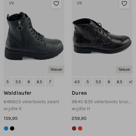
1
/2
1
/2
Nieuw
Nieuw
5
5.5
6
6.5
7
4.5
5
5.5
6
6.5
+5
Waldlaufer
Durea
648803 veterboots zwart
9840 835 veterboots bruin multi
wijdte K
wijdte H
159,95
259,95