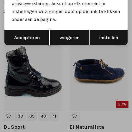
wijdte G
wijdte G
privacyverklaring. Je kunt op elk moment je
269,95
229,95
instellingen wijzigingen door op de link te klikken
onder aan de pagina.
Opslaan
Terug
Accepteren
weigeren
Instellen
1
/2
1
/2
20%
37
38
39
40
41
37
DL Sport
El Naturalista