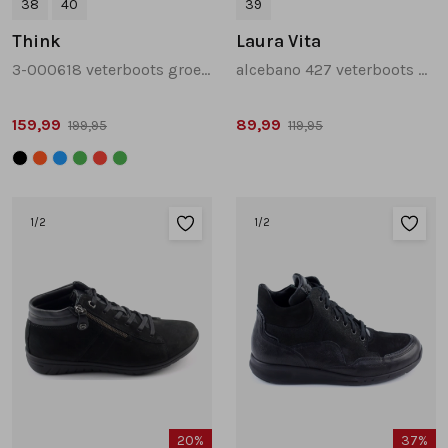
38
40
39
Think
Laura Vita
3-000618 veterboots groen combinatie
alcebano 427 veterboots groen combinatie
159,99
89,99
199,95
119,95
1
/2
1
/2
20%
37%