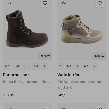
Sandalen
Chelsea's en laarzen
Veterboots
1
/2
1
/2
Pumps en slingbacks
Veterboots
Korte laarsjes
Veterboots
Pantoffels
Lange laarzen
Korte laarsjes
Accessoires
Bandschoenen
Nieuw
Nieuw
Pantoffels
Cadeaubonnen
37
38
39
40
41
5
5.5
6
6.5
7
Lange laarzen
Panama Jack
Waldlaufer
Frisia B43 veterboots donkerbruin
610801 veterboots taupe
Espadrilles
wijdte K
199,95
149,95
Bandschoenen