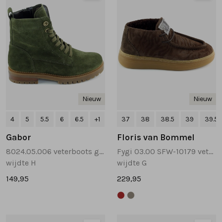
Nieuw
Nieuw
4
5
5.5
6
6.5
+1
37
38
38.5
39
39.5
Gabor
Floris van Bommel
8024.05.006 veterboots groen
Fygi 03.00 SFW-10179 veterboots bruin
wijdte H
wijdte G
149,95
229,95