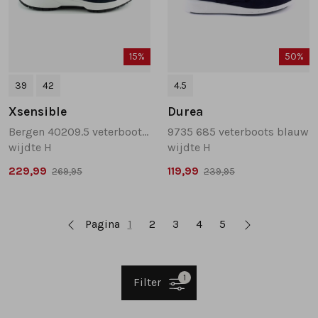
15%
50%
39
42
4.5
Xsensible
Durea
Bergen 40209.5 veterboots donkerblauw
9735 685 veterboots blauw
wijdte H
wijdte H
229,99
119,99
269,95
239,95
Pagina
1
2
3
4
5
1
Filter