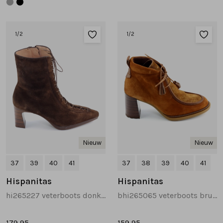
1
/2
1
/2
Nieuw
Nieuw
37
39
40
41
37
38
39
40
41
Hispanitas
Hispanitas
hi265227 veterboots donkerbruin
bhi265065 veterboots bruin multi
179,95
159,95