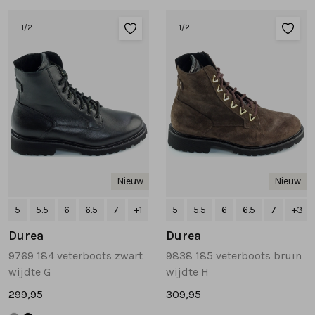
1
/2
1
/2
Nieuw
Nieuw
5
5.5
6
6.5
7
+1
5
5.5
6
6.5
7
+3
Durea
Durea
9769 184 veterboots zwart
9838 185 veterboots bruin
wijdte G
wijdte H
299,95
309,95