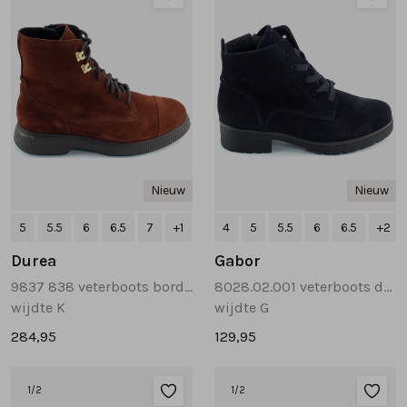
Nieuw
Nieuw
5
5.5
6
6.5
7
+1
4
5
5.5
6
6.5
+2
Durea
Gabor
9837 838 veterboots bordeaux
8028.02.001 veterboots donkerblauw
wijdte K
wijdte G
284,95
129,95
1
/2
1
/2