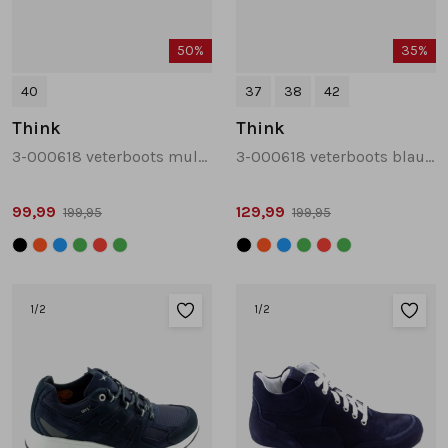
50%
35%
40
37
38
42
Think
Think
3-000618 veterboots multicolor
3-000618 veterboots blauw combinatie
99,99
129,99
199,95
199,95
1
/2
1
/2