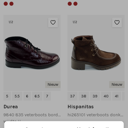
1
/2
1
/2
Nieuw
Nieuw
5
5.5
6
6.5
7
37
38
39
40
41
+1
Durea
Hispanitas
9840 835 veterboots bordeaux
hi265101 veterboots donkerbruin
wijdte H