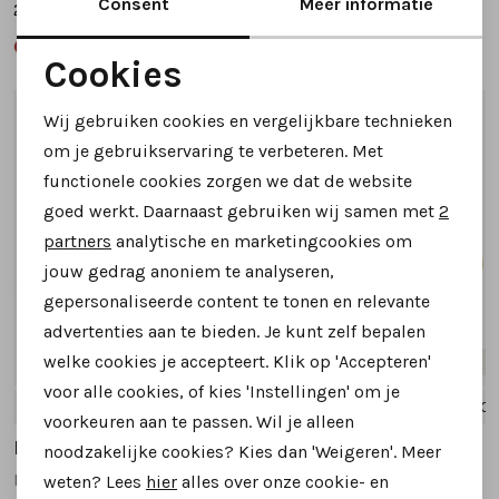
Consent
Meer informatie
259,95
159,95
Cookies
Noodzakelijke cookies
Wij gebruiken cookies en vergelijkbare technieken
1
/2
1
/2
Personalisatie cookies
om je gebruikservaring te verbeteren. Met
functionele cookies zorgen we dat de website
Analytische cookies
goed werkt. Daarnaast gebruiken wij samen met
2
Marketing cookies
partners
analytische en marketingcookies om
jouw gedrag anoniem te analyseren,
gepersonaliseerde content te tonen en relevante
advertenties aan te bieden. Je kunt zelf bepalen
welke cookies je accepteert. Klik op 'Accepteren'
Nieuw
Nieuw
voor alle cookies, of kies 'Instellingen' om je
38
38.5
39
39.5
40
+1
38
38.5
39
39.5
40
voorkeuren aan te passen. Wil je alleen
Floris van Bommel
Floris van Bommel
noodzakelijke cookies? Kies dan 'Weigeren'. Meer
Fygi 02.00 SFW-10175 veterboots bruin
Fygi 03.00 SFW-10179 veterboots taupe
weten? Lees
hier
alles over onze cookie- en