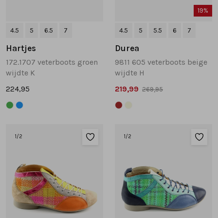
19%
4.5
5
6.5
7
4.5
5
5.5
6
7
Hartjes
Durea
172.1707 veterboots groen
9811 605 veterboots beige
wijdte K
wijdte H
224,95
219,99
269,95
1
/2
1
/2