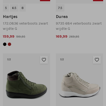
5
6.5
8
7.5
Hartjes
Durea
172.0836 veterboots zwart
9735 684 veterboots zwart
wijdte G
wijdte G
159,99
169,99
199,95
269,95
1
/2
1
/2