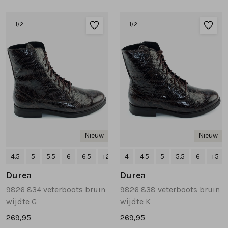
1
/2
1
/2
Nieuw
Nieuw
4.5
5
5.5
6
6.5
+2
4
4.5
5
5.5
6
+5
Durea
Durea
9826 834 veterboots bruin
9826 838 veterboots bruin
wijdte G
wijdte K
269,95
269,95