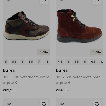
1
/2
1
/2
Tassen
Accessoires
Cadeaubonnen
Nieuw
Nieuw
5
5.5
6
6.5
7
+1
4.5
5
5.5
6
6.5
+2
Durea
Durea
9835 608 veterboots brons
9837 835 veterboots bordeaux
wijdte K
wijdte H
269,95
284,95
1
/2
1
/2