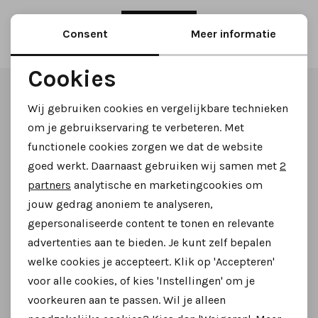
Tassen
2
Filter
Consent
Meer informatie
Accessoires
Cookies
Noodzakelijke cookies
Altijd als eerste op de hoogte zijn?
Cadeaubonnen
Wij gebruiken cookies en vergelijkbare technieken
Personalisatie cookies
om je gebruikservaring te verbeteren. Met
Schrijf je in voor onze nieuwsbrief en ontvang dan ook
functionele cookies zorgen we dat de website
Analytische cookies
gelijk €5,- korting!
goed werkt. Daarnaast gebruiken wij samen met
2
Marketing cookies
partners
analytische en marketingcookies om
jouw gedrag anoniem te analyseren,
gepersonaliseerde content te tonen en relevante
Aanmelden
advertenties aan te bieden. Je kunt zelf bepalen
welke cookies je accepteert. Klik op 'Accepteren'
Hoe we met je data omgaan? Bekijk dit in onze
voor alle cookies, of kies 'Instellingen' om je
privacyverklaring.
voorkeuren aan te passen. Wil je alleen