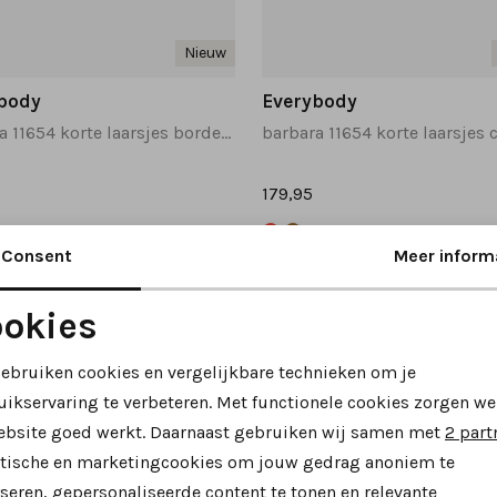
Nieuw
body
Everybody
barbara 11654 korte laarsjes bordeaux
barbara 11654 korte laarsjes
179,95
Consent
Meer inform
okies
Noodzakelijke cookies
Personalisatie cookies
gebruiken cookies en vergelijkbare technieken om je
uikservaring te verbeteren. Met functionele cookies zorgen we
Analytische cookies
Marketing cookies
ebsite goed werkt. Daarnaast gebruiken wij samen met
2 part
ytische en marketingcookies om jouw gedrag anoniem te
seren, gepersonaliseerde content te tonen en relevante