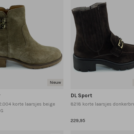
Nieuw
r
DL Sport
2.004 korte laarsjes beige
8218 korte laarsjes donkerbr
 G
229,95