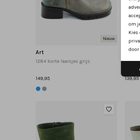
adver
accep
om je
Kies
Nieuw
priva
door 
Art
Art
1284 korte laarsjes grijs
1366 k
149,95
139,95