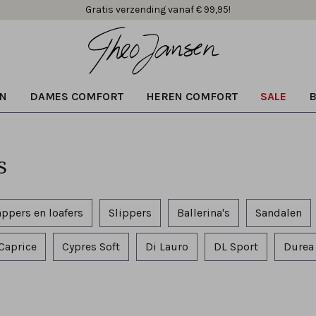
Duurzame & snelle levering
N
DAMES COMFORT
HEREN COMFORT
SALE
s
appers en loafers
Slippers
Ballerina's
Sandalen
Caprice
Cypres Soft
Di Lauro
DL Sport
Durea