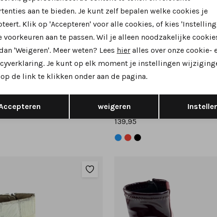
tenties aan te bieden. Je kunt zelf bepalen welke cookies je
teert. Klik op 'Accepteren' voor alle cookies, of kies 'Instelling
 voorkeuren aan te passen. Wil je alleen noodzakelijke cookie
 dan 'Weigeren'. Meer weten? Lees
hier
alles over onze cookie- 
Nieuw
cyverklaring. Je kunt op elk moment je instellingen wijziging
op de link te klikken onder aan de pagina.
Art
orte laarsjes cognac
1374 korte laarsjes bordeaux
Opslaan
Terug
Accepteren
weigeren
Instelle
139,95