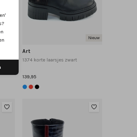
en'
s?
en
Nieuw
Nieuw
en
Art
1374 korte laarsjes zwart
n
139,95