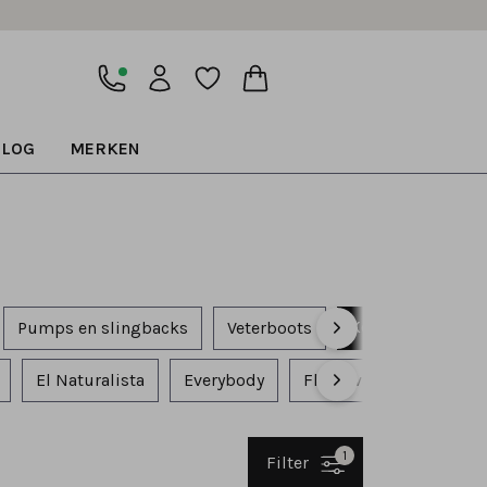
BLOG
MERKEN
Korte laarsjes
Pumps en slingbacks
Veterboots
El Naturalista
Everybody
Floris van Bommel
1
Filter