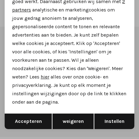
goed werkt. Daarnaast gebruiken wij samen met
2
Marketing cookies
2
Filter
partners
analytische en marketingcookies om
jouw gedrag anoniem te analyseren,
gepersonaliseerde content te tonen en relevante
advertenties aan te bieden. Je kunt zelf bepalen
Altijd als eerste op de hoogte zijn?
welke cookies je accepteert. Klik op 'Accepteren'
voor alle cookies, of kies 'Instellingen' om je
Schrijf je in voor onze nieuwsbrief en ontvang dan ook
voorkeuren aan te passen. Wil je alleen
gelijk €5,- korting!
noodzakelijke cookies? Kies dan 'Weigeren'. Meer
weten? Lees
hier
alles over onze cookie- en
privacyverklaring. Je kunt op elk moment je
instellingen wijzigingen door op de link te klikken
Aanmelden
onder aan de pagina.
Hoe we met je data omgaan? Bekijk dit in onze
Opslaan
Terug
Accepteren
weigeren
Instellen
privacyverklaring.