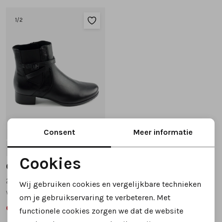
Tassen
1
/2
Accessoires
Cadeaubonnen
42%
Consent
Meer informatie
6
6.5
7
7.5
Cookies
Caprice
Noodzakelijke cookies
25311 korte laarsjes zwart
Wij gebruiken cookies en vergelijkbare technieken
wijdte H
Personalisatie cookies
om je gebruikservaring te verbeteren. Met
69,99
119,95
functionele cookies zorgen we dat de website
Analytische cookies