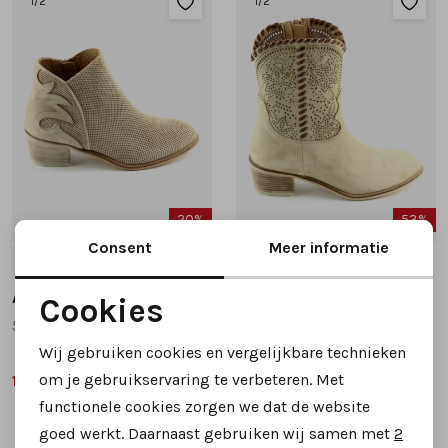
1
/2
1
/2
Tassen
Accessoires
Cadeaubonnen
20%
53%
Consent
Meer informatie
37
41
38
39
Alpe
Alpe
Cookies
5434 korte laarsjes beige
53881108 korte laarsjes beige
Noodzakelijke cookies
Wij gebruiken cookies en vergelijkbare technieken
Personalisatie cookies
om je gebruikservaring te verbeteren. Met
119,99
79,99
149,95
169,95
functionele cookies zorgen we dat de website
Analytische cookies
goed werkt. Daarnaast gebruiken wij samen met
2
2
Filter