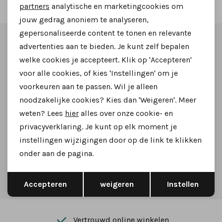
Marketing cookies
partners
analytische en marketingcookies om
jouw gedrag anoniem te analyseren,
gepersonaliseerde content te tonen en relevante
Altijd als eerste op de hoogte zijn?
advertenties aan te bieden. Je kunt zelf bepalen
welke cookies je accepteert. Klik op 'Accepteren'
Schrijf je in voor onze nieuwsbrief en ontvang dan ook
voor alle cookies, of kies 'Instellingen' om je
gelijk €5,- korting!
voorkeuren aan te passen. Wil je alleen
noodzakelijke cookies? Kies dan 'Weigeren'. Meer
weten? Lees
hier
alles over onze cookie- en
privacyverklaring. Je kunt op elk moment je
Aanmelden
instellingen wijzigingen door op de link te klikken
onder aan de pagina.
Hoe we met je data omgaan? Bekijk dit in onze
Opslaan
Terug
privacyverklaring.
Accepteren
weigeren
Instellen
Vertrouwd online winkelen