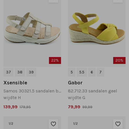
22%
20%
37
38
39
5
5.5
6
7
Xsensible
Gabor
Samos 30321.5 sandalen beige
82.712.33 sandalen geel
wijdte H
wijdte G
139,99
79,99
179,95
99,99
1
/2
1
/2