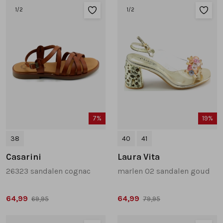
1
/2
1
/2
7%
19%
38
40
41
Casarini
Laura Vita
26323 sandalen cognac
marlen 02 sandalen goud
64,99
64,99
69,95
79,95