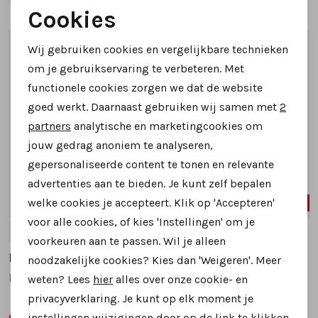
Cookies
Noodzakelijke cookies
Wij gebruiken cookies en vergelijkbare technieken
1
/2
1
/2
Personalisatie cookies
om je gebruikservaring te verbeteren. Met
functionele cookies zorgen we dat de website
Analytische cookies
goed werkt. Daarnaast gebruiken wij samen met
2
Marketing cookies
partners
analytische en marketingcookies om
jouw gedrag anoniem te analyseren,
gepersonaliseerde content te tonen en relevante
advertenties aan te bieden. Je kunt zelf bepalen
welke cookies je accepteert. Klik op 'Accepteren'
28%
28%
voor alle cookies, of kies 'Instellingen' om je
37
38
39
41
39
voorkeuren aan te passen. Wil je alleen
Laura Vita
Laura Vita
noodzakelijke cookies? Kies dan 'Weigeren'. Meer
beclindao 70 sandalen bruin multi
framboiseo 33 sandalen grijs multi
weten? Lees
hier
alles over onze cookie- en
privacyverklaring. Je kunt op elk moment je
64,99
64,99
instellingen wijzigingen door op de link te klikken
89,95
89,95