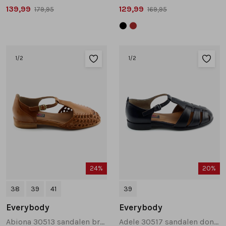
139,99
129,99
179,95
169,95
1
/2
1
/2
24%
20%
38
39
41
39
Everybody
Everybody
Abiona 30513 sandalen bruin
Adele 30517 sandalen donkerblauw