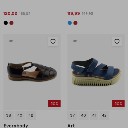
129,99
119,99
169,95
149,95
1
/2
1
/2
20%
20%
38
40
42
37
40
41
42
Everybody
Art