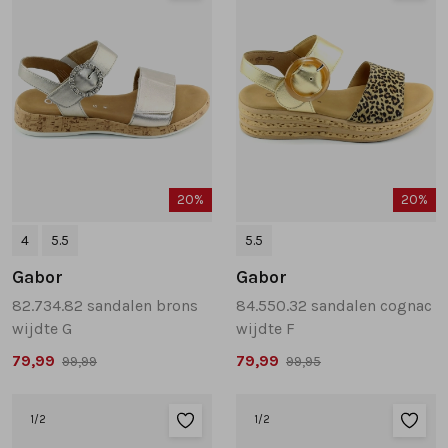
20%
20%
4
5.5
5.5
Gabor
Gabor
82.734.82 sandalen brons
84.550.32 sandalen cognac
wijdte G
wijdte F
79,99
79,99
99,99
99,95
1
/2
1
/2