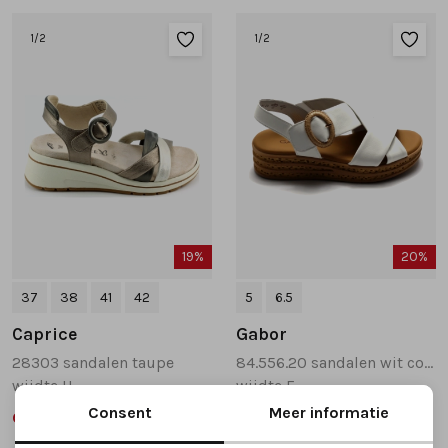
1
/2
1
/2
19%
20%
37
38
41
42
5
6.5
Caprice
Gabor
28303 sandalen taupe
84.556.20 sandalen wit combinatie
wijdte H
wijdte F
Consent
Meer informatie
64,99
79,99
79,95
99,95