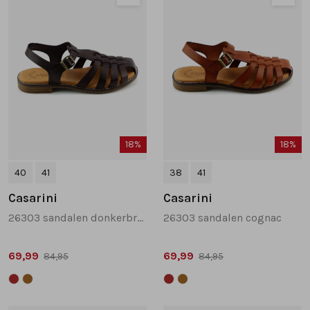
18%
18%
40
41
38
41
Casarini
Casarini
26303 sandalen donkerbruin
26303 sandalen cognac
69,99
69,99
84,95
84,95