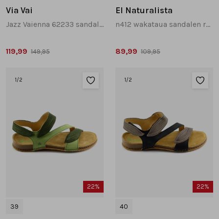
Via Vai
El Naturalista
Jazz Vaienna 62233 sandalen grijs
n412 wakataua sandalen rood
119,99
89,99
149,95
109,95
1
/2
1
/2
22%
22%
39
40