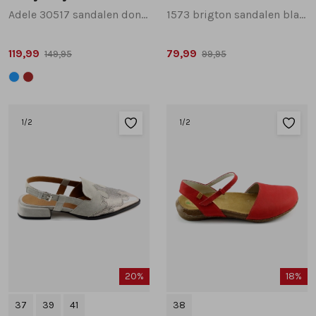
Adele 30517 sandalen donkerbruin
1573 brigton sandalen blauw
119,99
79,99
149,95
99,95
1
/2
1
/2
20%
18%
37
39
41
38