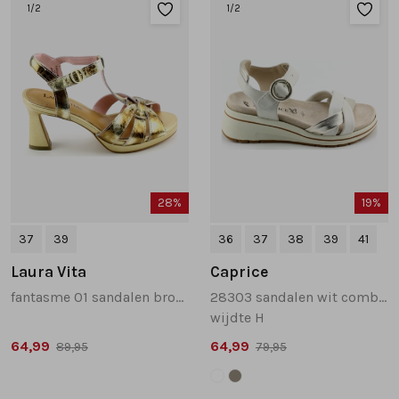
1
/2
1
/2
28%
19%
37
39
36
37
38
39
41
Laura Vita
Caprice
fantasme 01 sandalen brons
28303 sandalen wit combinatie
wijdte H
64,99
64,99
89,95
79,95