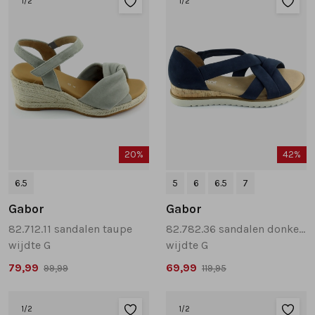
1
/2
1
/2
Tassen
Accessoires
Cadeaubonnen
20%
42%
6.5
5
6
6.5
7
Gabor
Gabor
82.712.11 sandalen taupe
82.782.36 sandalen donkerblauw
wijdte G
wijdte G
79,99
69,99
99,99
119,95
1
/2
1
/2