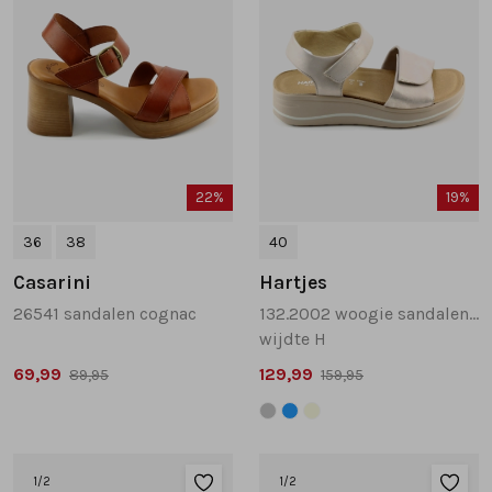
22%
19%
36
38
40
Casarini
Hartjes
26541 sandalen cognac
132.2002 woogie sandalen beige
wijdte H
69,99
129,99
89,95
159,95
1
/2
1
/2