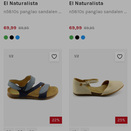
El Naturalista
El Naturalista
n5810s panglao sandalen groen combinatie
n5810s panglao sandalen zwart combinatie
69,99
69,99
89,95
89,95
1
/2
1
/2
22%
25%