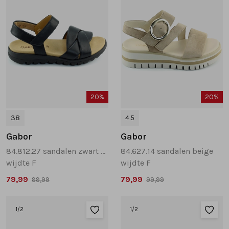
20%
20%
38
4.5
Gabor
Gabor
84.812.27 sandalen zwart combinatie
84.627.14 sandalen beige
wijdte F
wijdte F
79,99
79,99
99,99
99,99
1
/2
1
/2