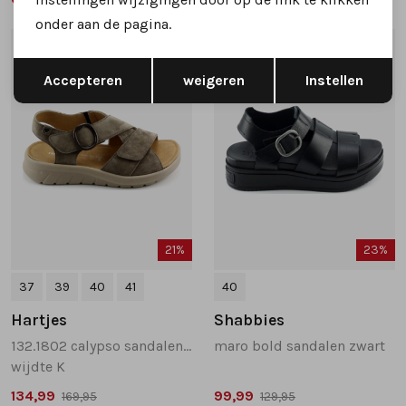
onder aan de pagina.
1
/2
1
/2
Opslaan
Terug
Accepteren
weigeren
Instellen
21%
23%
37
39
40
41
40
Hartjes
Shabbies
132.1802 calypso sandalen taupe
maro bold sandalen zwart
wijdte K
134,99
99,99
169,95
129,95