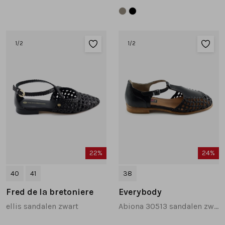
1
/2
1
/2
22%
24%
40
41
38
Fred de la bretoniere
Everybody
ellis sandalen zwart
Abiona 30513 sandalen zwart