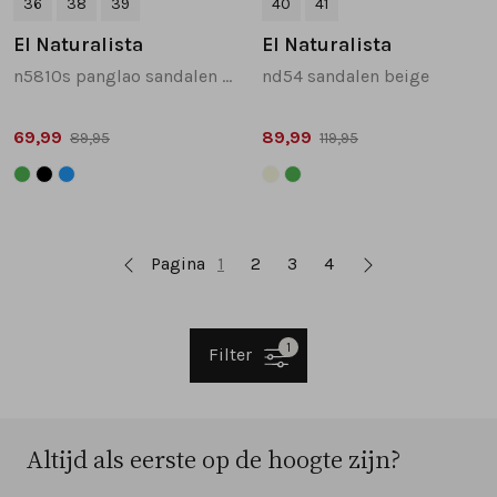
36
38
39
40
41
El Naturalista
El Naturalista
n5810s panglao sandalen blauw combinatie
nd54 sandalen beige
69,99
89,99
89,95
119,95
Pagina
1
2
3
4
1
Filter
Altijd als eerste op de hoogte zijn?