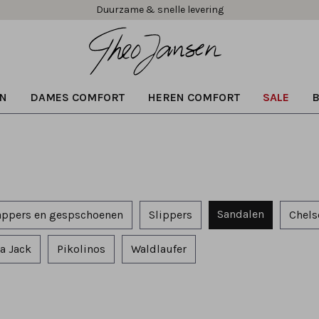
Duurzame & snelle levering
N
DAMES COMFORT
HEREN COMFORT
SALE
Sandalen
appers en gespschoenen
Slippers
Chels
a Jack
Pikolinos
Waldlaufer