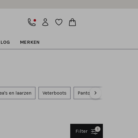
BLOG
MERKEN
ea's en laarzen
Veterboots
Pantoffels
Accessoires
1
Filter