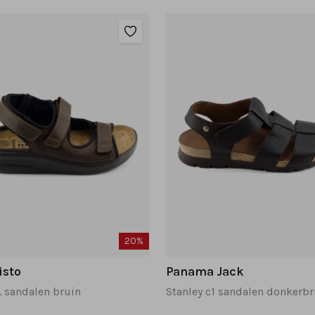
20%
isto
Panama Jack
. sandalen bruin
Stanley c1 sandalen donkerbr