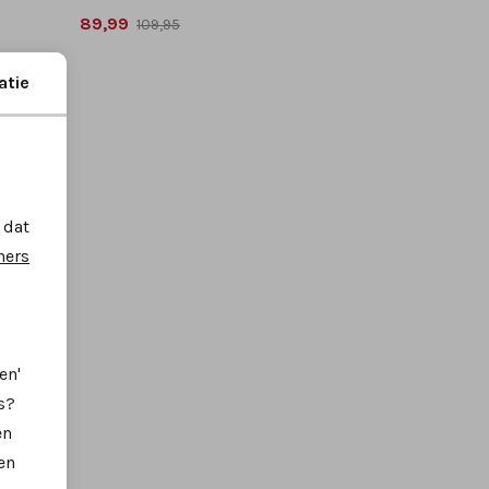
89,99
109,95
atie
 dat
ners
en'
s?
21%
en
en