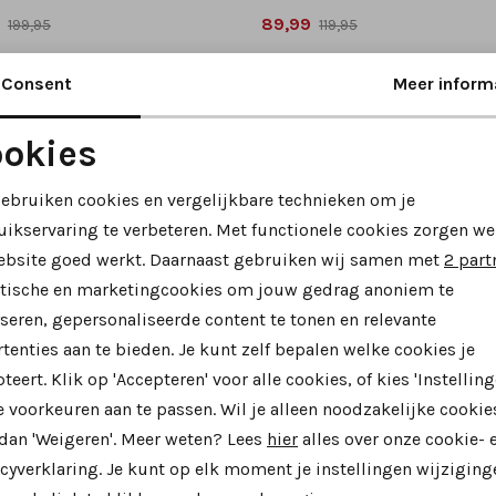
89,99
199,95
119,95
Consent
Meer inform
okies
Noodzakelijke cookies
Personalisatie cookies
gebruiken cookies en vergelijkbare technieken om je
uikservaring te verbeteren. Met functionele cookies zorgen we
Analytische cookies
Marketing cookies
ebsite goed werkt. Daarnaast gebruiken wij samen met
2 part
ytische en marketingcookies om jouw gedrag anoniem te
seren, gepersonaliseerde content te tonen en relevante
tenties aan te bieden. Je kunt zelf bepalen welke cookies je
teert. Klik op 'Accepteren' voor alle cookies, of kies 'Instelling
 voorkeuren aan te passen. Wil je alleen noodzakelijke cookie
43%
 dan 'Weigeren'. Meer weten? Lees
hier
alles over onze cookie- 
os
Waldlaufer
cyverklaring. Je kunt op elk moment je instellingen wijziging