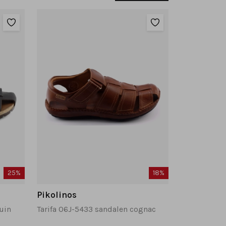
25%
18%
Pikolinos
uin
Tarifa 06J-5433 sandalen cognac