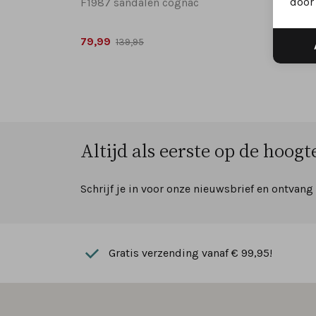
door 
F1987 sandalen cognac
F1773 
79,99
79,99
139,95
Altijd als eerste op de hoogte
Schrijf je in voor onze nieuwsbrief en ontvang
Gratis verzending vanaf € 99,95!