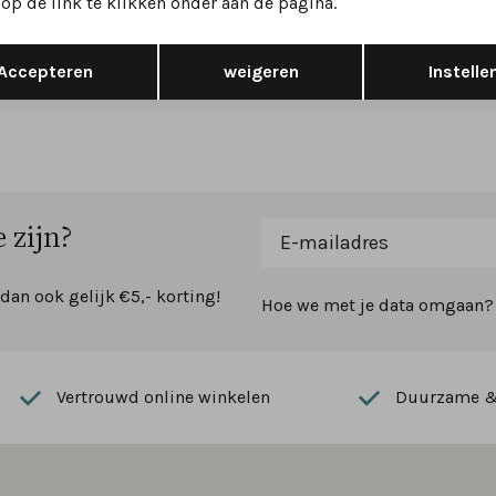
op de link te klikken onder aan de pagina.
sandalen bruin
372001 sandalen bruin
wijdte H
Opslaan
Terug
109,99
139,95
139,95
Accepteren
weigeren
Instelle
 zijn?
 dan ook gelijk €5,- korting!
Hoe we met je data omgaan? B
Vertrouwd online winkelen
Duurzame & 