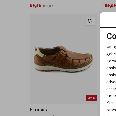
89,99
159,99
109,95
Co
Wij 
gebr
de w
anal
analy
adver
accep
om je
43%
Kies
Fluchos
Fluch
priva