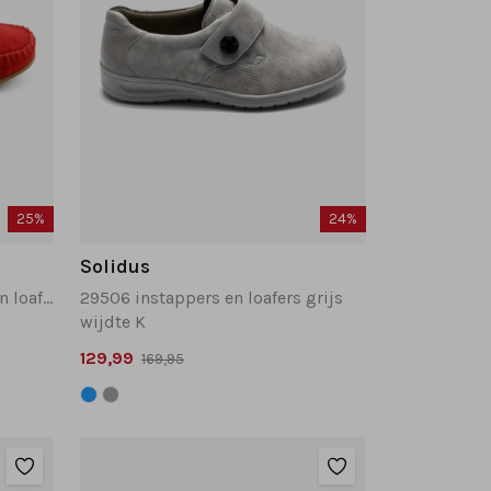
25%
24%
Solidus
4141873 cortizia instappers en loafers rood
29506 instappers en loafers grijs
wijdte K
129,99
169,95