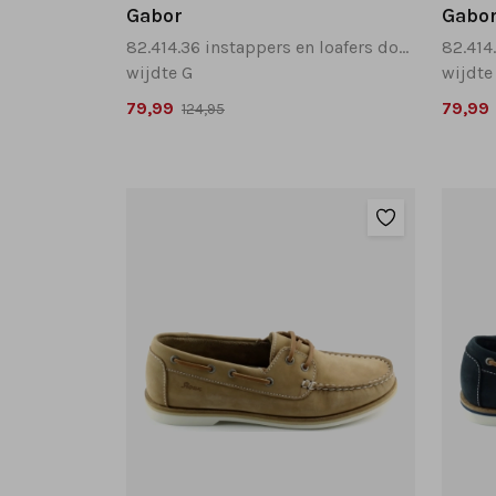
Gabor
Gabo
82.414.36 instappers en loafers donkerblauw
wijdte G
wijdte
79,99
79,99
124,95