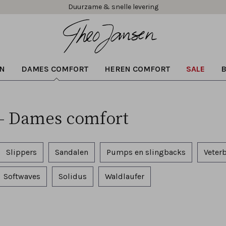
Gratis verzending vanaf € 99,95!
N
DAMES COMFORT
HEREN COMFORT
SALE
s - Dames comfort
Slippers
Sandalen
Pumps en slingbacks
Veter
Softwaves
Solidus
Waldlaufer