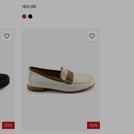
189,98
25%
23%