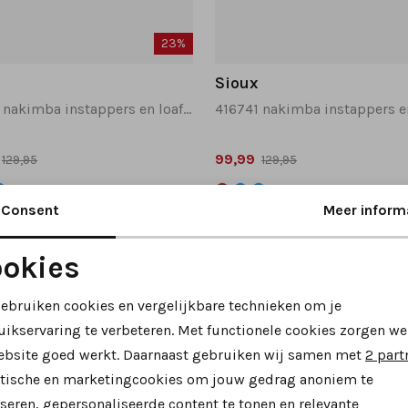
23%
Sioux
416741 nakimba instappers en loafers donkerblauw
99,99
129,95
129,95
Consent
Meer inform
okies
Noodzakelijke cookies
Personalisatie cookies
gebruiken cookies en vergelijkbare technieken om je
uikservaring te verbeteren. Met functionele cookies zorgen we
Analytische cookies
Marketing cookies
ebsite goed werkt. Daarnaast gebruiken wij samen met
2 part
ytische en marketingcookies om jouw gedrag anoniem te
seren, gepersonaliseerde content te tonen en relevante