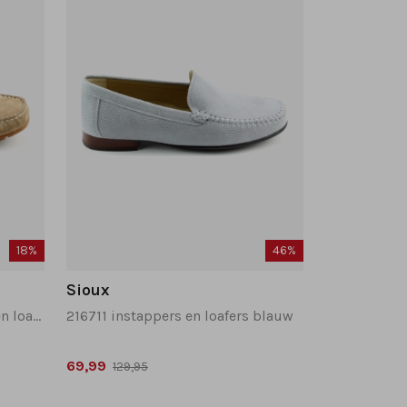
18%
46%
Sioux
214033 carmona instappers en loafers caramel
216711 instappers en loafers blauw
69,99
129,95