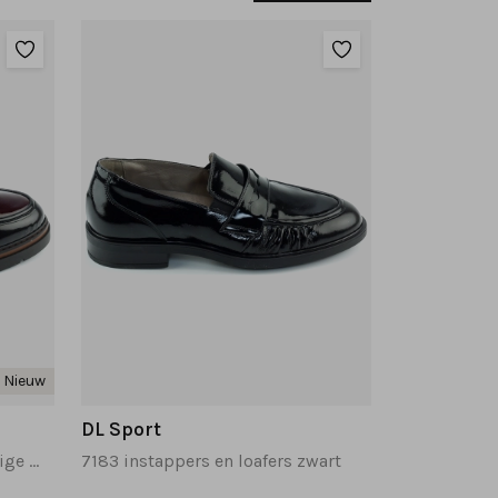
Nieuw
DL Sport
7193 instappers en loafers beige multi
7183 instappers en loafers zwart