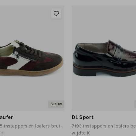
Nieuw
aufer
DL Sport
704005 instappers en loafers bruin multi
 H
wijdte K