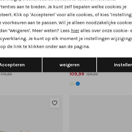
tenties aan te bieden. Je kunt zelf bepalen welke cookies je
teert. Klik op 'Accepteren' voor alle cookies, of kies 'Instelling
 voorkeuren aan te passen. Wil je alleen noodzakelijke cookie
 dan 'Weigeren'. Meer weten? Lees
hier
alles over onze cookie- 
33%
cyverklaring. Je kunt op elk moment je instellingen wijziging
op de link te klikken onder aan de pagina.
ort
Waldlaufer
7033 instappers en loafers wit combinatie
951503 instappers en loafers
Opslaan
Terug
wijdte H
Accepteren
weigeren
Instelle
109,99
179,95
139,95