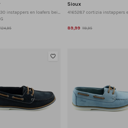
r
Sioux
82.414.30 instappers en loafers beige
 G
89,99
124,95
119,95