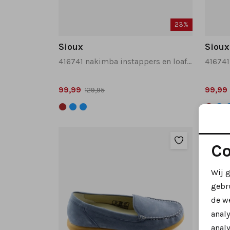
23%
Sioux
Sioux
416741 nakimba instappers en loafers bruin
99,99
99,99
129,95
Co
Wij 
gebr
de w
anal
analy