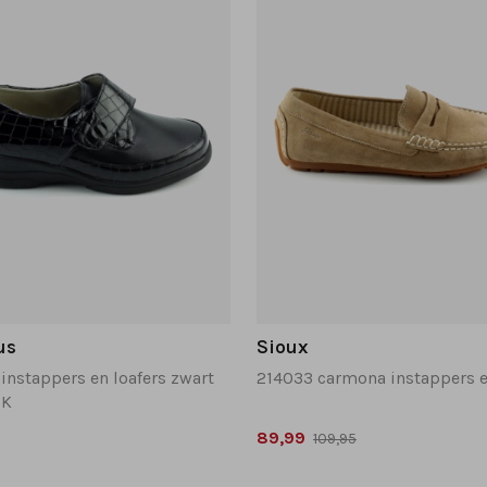
us
Sioux
instappers en loafers zwart
 K
89,99
109,95