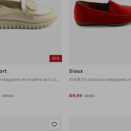
35%
ort
Sioux
6968 instappers en loafers wit combinatie
89,99
199,95
119,95