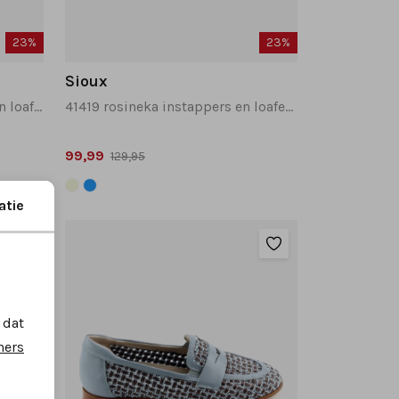
23%
23%
Sioux
416741 nakimba instappers en loafers lichtblauw
41419 rosineka instappers en loafers blauw combinatie
99,99
129,95
atie
 dat
ners