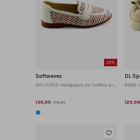
22%
Softwaves
DL Sp
910.11.003 instappers en loafers wit combinatie
139,99
129,99
179,95