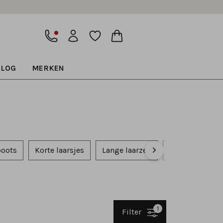
BLOG
MERKEN
boots
Korte laarsjes
Lange laarzen
Bandschoenen
1
Filter