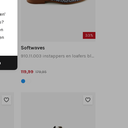
en'
s?
en
21%
33%
en
Softwaves
 beige
910.11.003 instappers en loafers blauw combinatie
n
119,99
179,95