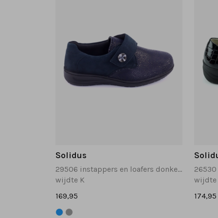
Solidus
Solid
29506 instappers en loafers donkerblauw
26530 
wijdte K
wijdte
169,95
174,95