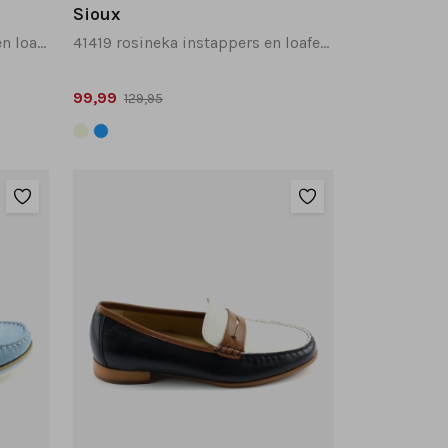
Sioux
4165287 cortizia instappers en loafers donkerblauw
41419 rosineka instappers en loafers beige multi
99,99
129,95