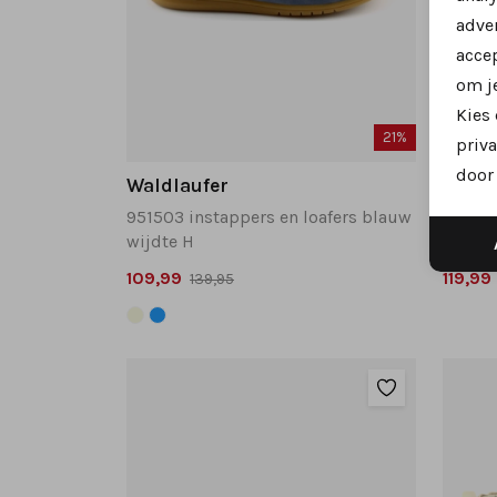
adver
accep
om je
Kies
21%
priva
door 
Waldlaufer
DL Sp
951503 instappers en loafers blauw
wijdte H
109,99
119,99
139,95