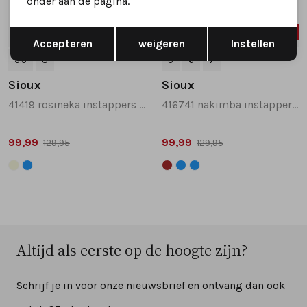
onder aan de pagina.
Opslaan
Terug
SALE
SALE
Accepteren
weigeren
Instellen
6.5
8
5
6
7
Sioux
Sioux
41419 rosineka instappers en loafers blauw combinatie
416741 nakimba instappers en loafers lichtblauw
99,99
99,99
129,95
129,95
Altijd als eerste op de hoogte zijn?
Schrijf je in voor onze nieuwsbrief en ontvang dan ook