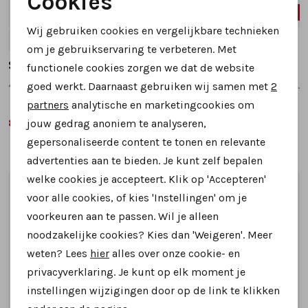
Cookies
SALE
SALE
Noodzakelijke cookies
Wij gebruiken cookies en vergelijkbare technieken
7
8
4
5
5.5
6
7
Personalisatie cookies
om je gebruikservaring te verbeteren. Met
Sioux
Sioux
functionele cookies zorgen we dat de website
Analytische cookies
4165287 cortizia instappers en loafers donkerblauw
41419 rosineka instappers en loafers beige multi
goed werkt. Daarnaast gebruiken wij samen met
2
Marketing cookies
partners
analytische en marketingcookies om
89,99
99,99
jouw gedrag anoniem te analyseren,
119,95
129,95
gepersonaliseerde content te tonen en relevante
advertenties aan te bieden. Je kunt zelf bepalen
welke cookies je accepteert. Klik op 'Accepteren'
1
/2
1
/2
voor alle cookies, of kies 'Instellingen' om je
voorkeuren aan te passen. Wil je alleen
noodzakelijke cookies? Kies dan 'Weigeren'. Meer
weten? Lees
hier
alles over onze cookie- en
privacyverklaring. Je kunt op elk moment je
instellingen wijzigingen door op de link te klikken