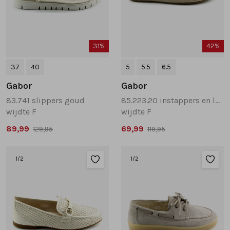
31%
42%
37
40
5
5.5
6.5
Gabor
Gabor
83.741 slippers goud
85.223.20 instappers en loafers wit combinatie
wijdte F
wijdte F
89,99
69,99
129,95
119,95
1
/2
1
/2