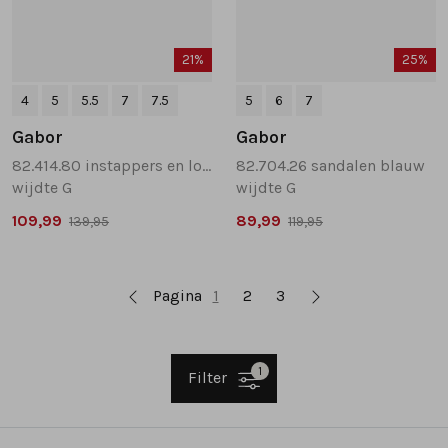
21%
25%
4
5
5.5
7
7.5
5
6
7
Gabor
Gabor
82.414.80 instappers en loafers goud
82.704.26 sandalen blauw
wijdte G
wijdte G
109,99
89,99
139,95
119,95
Pagina
1
2
3
1
Filter