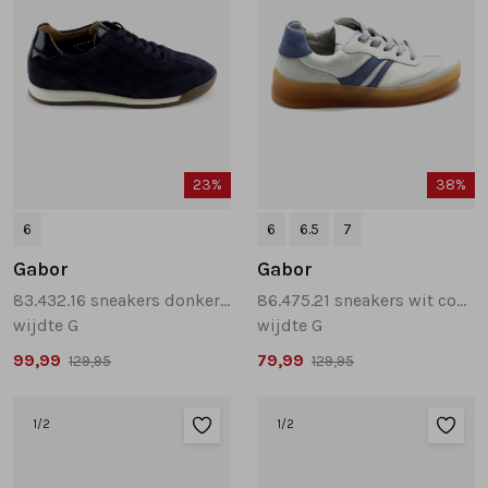
23%
38%
6
6
6.5
7
Gabor
Gabor
83.432.16 sneakers donkerblauw
86.475.21 sneakers wit combinatie
wijdte G
wijdte G
99,99
79,99
129,95
129,95
1
/2
1
/2