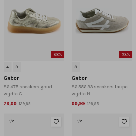
38%
23%
4
9
8
Gabor
Gabor
86.475 sneakers goud
86.556.33 sneakers taupe
wijdte G
wijdte H
79,99
99,99
129,95
129,95
1
/2
1
/2