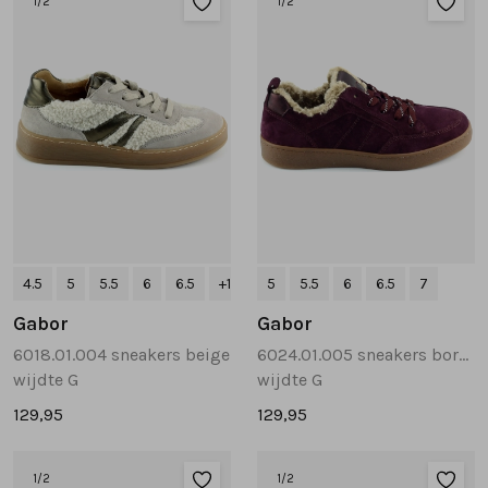
1
/2
1
/2
Tassen
Accessoires
Cadeaubonnen
4.5
5
5.5
6
6.5
+1
5
5.5
6
6.5
7
Gabor
Gabor
6018.01.004 sneakers beige
6024.01.005 sneakers bordeaux
wijdte G
wijdte G
129,95
129,95
1
/2
1
/2