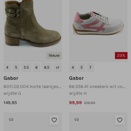
Nieuw
23%
4
5
5.5
6
6.5
+1
4
5
7
Gabor
Gabor
8011.02.004 korte laarsjes beige
86.556.41 sneakers wit combinatie
wijdte G
wijdte H
149,95
99,99
129,95
1
/2
1
/2