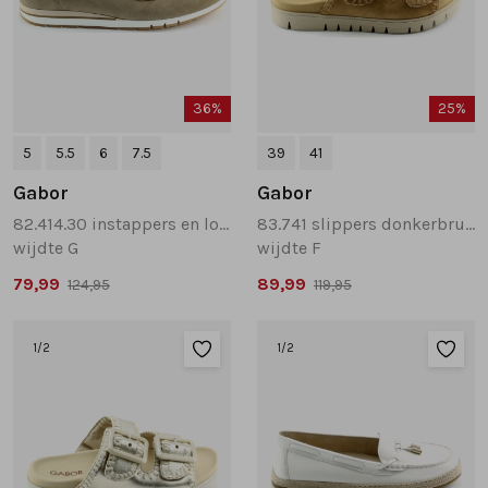
36%
25%
5
5.5
6
7.5
39
41
Gabor
Gabor
82.414.30 instappers en loafers beige
83.741 slippers donkerbruin
wijdte G
wijdte F
79,99
89,99
124,95
119,95
1
/2
1
/2