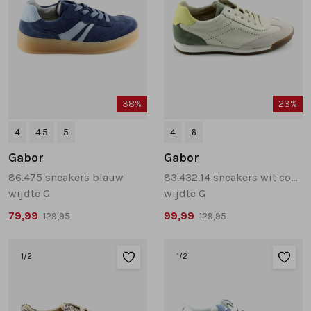
38%
23%
4
4.5
5
4
6
Gabor
Gabor
86.475 sneakers blauw
83.432.14 sneakers wit combinatie
wijdte G
wijdte G
79,99
99,99
129,95
129,95
1
/2
1
/2