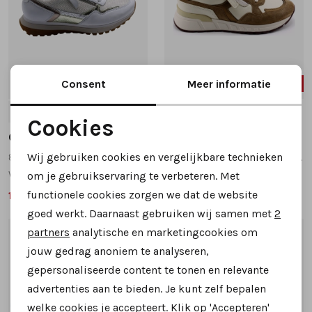
Consent
Meer informatie
21%
21%
5
5.5
7
4.5
5
6.5
Cookies
Gabor
Gabor
Noodzakelijke cookies
Wij gebruiken cookies en vergelijkbare technieken
86.378.62 sneakers wit
86.368.20 sneakers beige multi
Personalisatie cookies
wijdte H
wijdte H
om je gebruikservaring te verbeteren. Met
functionele cookies zorgen we dat de website
109,99
109,99
139,95
139,95
Analytische cookies
goed werkt. Daarnaast gebruiken wij samen met
2
Marketing cookies
partners
analytische en marketingcookies om
1
/2
1
/2
jouw gedrag anoniem te analyseren,
gepersonaliseerde content te tonen en relevante
advertenties aan te bieden. Je kunt zelf bepalen
welke cookies je accepteert. Klik op 'Accepteren'