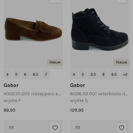
Nieuw
Nieuw
4
5
6
6.5
7
4
5
5.5
6
6.5
+2
Gabor
Gabor
4002.01.005 instappers en loafers bruin
8028.02.001 veterboots donkerblauw
wijdte F
wijdte G
99,95
129,95
1
/2
1
/2