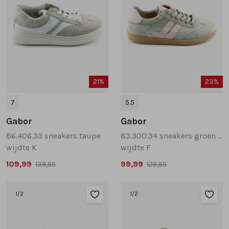
21%
23%
7
5.5
Gabor
Gabor
86.406.33 sneakers taupe
83.300.34 sneakers groen combinatie
wijdte K
wijdte F
109,99
99,99
139,95
129,95
1
/2
1
/2