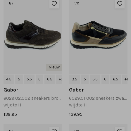
Sandalen
Chelsea's en laarzen
Veterboots
1
/2
1
/2
Pumps en slingbacks
Veterboots
Korte laarsjes
Veterboots
Pantoffels
Lange laarzen
Korte laarsjes
Accessoires
Bandschoenen
Nieuw
Pantoffels
Cadeaubonnen
4.5
5
5.5
6
6.5
+3
3.5
5
5.5
6
6.5
+1
Lange laarzen
Gabor
Gabor
6029.02.002 sneakers brons
6029.01.002 sneakers zwart combinatie
Espadrilles
wijdte H
wijdte H
139,95
139,95
Bandschoenen