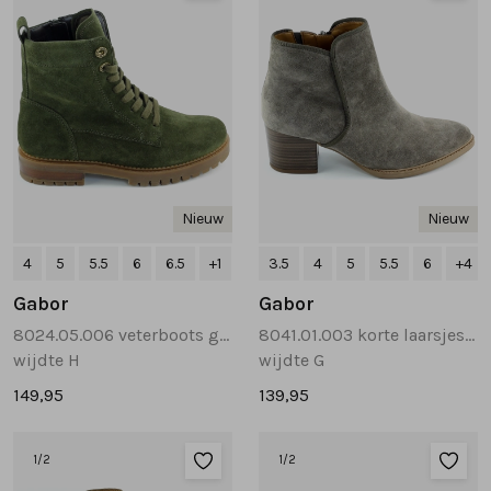
Nieuw
Nieuw
4
5
5.5
6
6.5
+1
3.5
4
5
5.5
6
+4
Gabor
Gabor
8024.05.006 veterboots groen
8041.01.003 korte laarsjes taupe
wijdte H
wijdte G
149,95
139,95
1
/2
1
/2