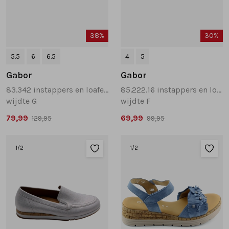
38%
30%
5.5
6
6.5
4
5
Gabor
Gabor
83.342 instappers en loafers cognac
85.222.16 instappers en loafers donkerblauw
wijdte G
wijdte F
79,99
69,99
129,95
99,95
1
/2
1
/2