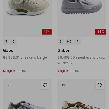
19%
38%
5
6
6
6.5
7
Gabor
Gabor
86.958.31 sneakers beige
86.498.50 sneakers wit combinatie
wijdte G
129,99
79,99
159,95
129,95
1
/2
1
/2