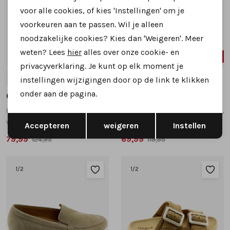
voor alle cookies, of kies 'Instellingen' om je
voorkeuren aan te passen. Wil je alleen
noodzakelijke cookies? Kies dan 'Weigeren'. Meer
weten? Lees
hier
alles over onze cookie- en
36%
42%
privacyverklaring. Je kunt op elk moment je
6.5
7
38
40
42
instellingen wijzigingen door op de link te klikken
onder aan de pagina.
Gabor
Gabor
82.414.36 instappers en loafers donkerblauw
83.752.87 slippers zwart combinatie
Opslaan
Terug
wijdte G
wijdte F
Accepteren
weigeren
Instellen
79,99
69,99
124,95
119,95
1
/2
1
/2