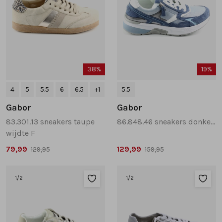
38%
19%
4
5
5.5
6
6.5
+1
5.5
Gabor
Gabor
83.301.13 sneakers taupe
86.848.46 sneakers donkerblauw
wijdte F
79,99
129,99
129,95
159,95
1
/2
1
/2