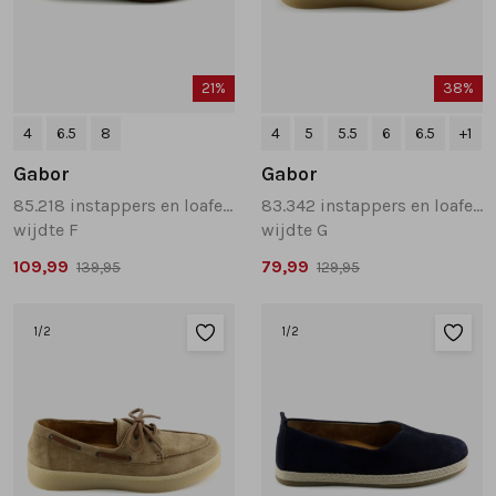
21%
38%
4
6.5
8
4
5
5.5
6
6.5
+1
Gabor
Gabor
85.218 instappers en loafers taupe
83.342 instappers en loafers taupe
wijdte F
wijdte G
109,99
79,99
139,95
129,95
1
/2
1
/2