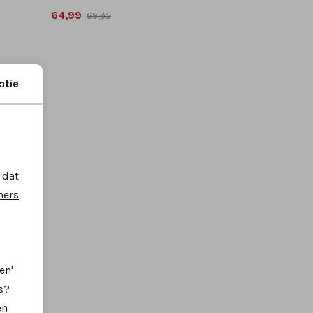
64,99
69,95
atie
 dat
ners
en'
s?
en