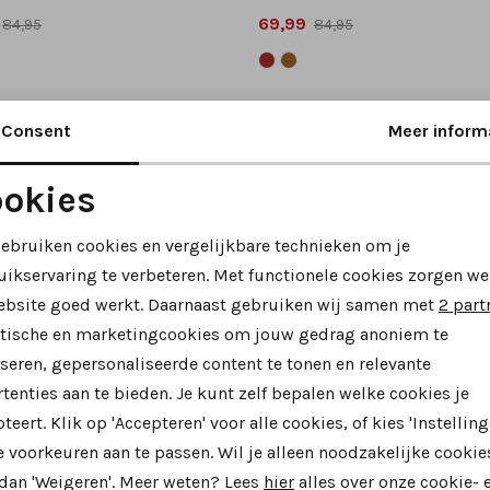
69,99
84,95
84,95
Consent
Meer inform
okies
Noodzakelijke cookies
Personalisatie cookies
gebruiken cookies en vergelijkbare technieken om je
uikservaring te verbeteren. Met functionele cookies zorgen we
Analytische cookies
Marketing cookies
ebsite goed werkt. Daarnaast gebruiken wij samen met
2 part
ytische en marketingcookies om jouw gedrag anoniem te
seren, gepersonaliseerde content te tonen en relevante
tenties aan te bieden. Je kunt zelf bepalen welke cookies je
teert. Klik op 'Accepteren' voor alle cookies, of kies 'Instelling
 voorkeuren aan te passen. Wil je alleen noodzakelijke cookie
37%
 dan 'Weigeren'. Meer weten? Lees
hier
alles over onze cookie- 