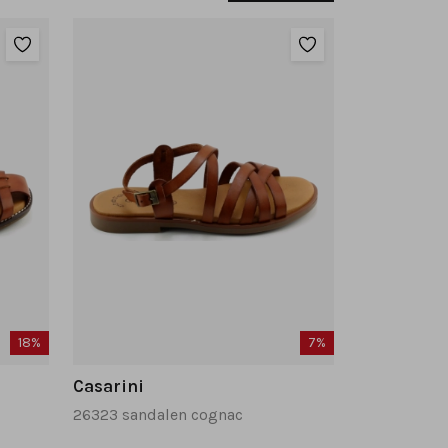
18%
7%
Casarini
26323 sandalen cognac