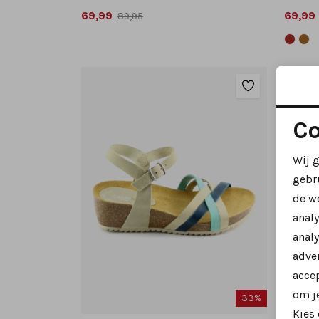
69,99
69,99
89,95
Co
Wij 
gebr
de w
anal
analy
adver
accep
om je
33%
Kies