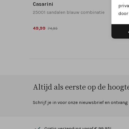
Casarini
Casar
priva
25001 sandalen blauw combinatie
25005
door 
49,99
49,99
74,95
Altijd als eerste op de hoogte
Schrijf je in voor onze nieuwsbrief en ontvang
Gratis verzending vanaf € 99,95!