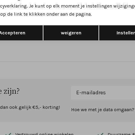
ini
cyverklaring. Je kunt op elk moment je instellingen wijziging
 sandalen donkerblauw
op de link te klikken onder aan de pagina.
Opslaan
Terug
79,95
Accepteren
weigeren
Instelle
 zijn?
 dan ook gelijk €5,- korting!
Hoe we met je data omgaan? B
Vertrouwd online winkelen
Duurzame & 