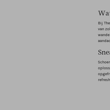
Wat
Bij Th
van zo
wandel
aan
Sne
Schoen
oploss
opgefr
refres