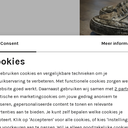
Consent
Meer inform
okies
Noodzakelijke cookies
Personalisatie cookies
gebruiken cookies en vergelijkbare technieken om je
uikservaring te verbeteren. Met functionele cookies zorgen we
Analytische cookies
Marketing cookies
ebsite goed werkt. Daarnaast gebruiken wij samen met
2 part
ytische en marketingcookies om jouw gedrag anoniem te
seren, gepersonaliseerde content te tonen en relevante
tenties aan te bieden. Je kunt zelf bepalen welke cookies je
neer kun je je schoenen het beste 
teert. Klik op 'Accepteren' voor alle cookies, of kies 'Instelling
 voorkeuren aan te passen. Wil je alleen noodzakelijke cookie