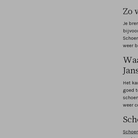
Zo 
Je bre
bijvoo
Schoen
weer b
Waa
Jan
Het ka
goed t
schoen
weer c
Sch
Schoen