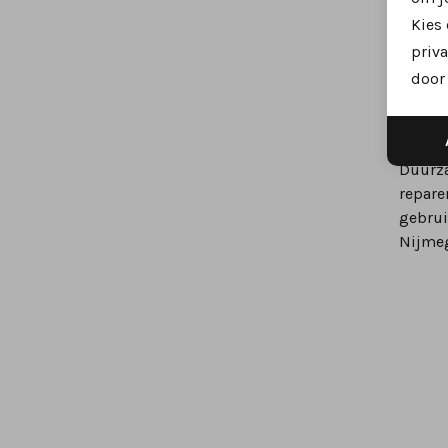
Het ju
Kies
de zoo
priva
signal
door 
kosten
Sch
Duurza
repare
gebrui
Nijmeg