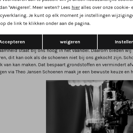
iste moment om schoenen te laten repareren is voordat de schad
 dan 'Weigeren'. Meer weten? Lees
hier
alles over onze cookie- 
l glad wordt of het loopcomfort afneemt, is onderhoud nodig. 
cyverklaring. Je kunt op elk moment je instellingen wijziging
en dat reparatie verstandig is. Tijdige reparatie verlengt de 
op de link te klikken onder aan de pagina.
.
oenen laten repareren is duurzaam
Opslaan
Terug
Accepteren
weigeren
Instelle
amheid staat bij ons hoog in het vaandel. Daarom bieden wij
ren, dit kan ook als de schoenen niet bij ons gekocht zijn. Sch
k van kan maken. Dat bespaart grondstoffen en vermindert afva
en via Theo Jansen Schoenen maak je een bewuste keuze en ha