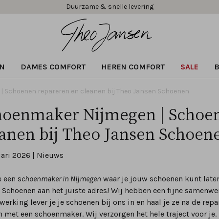
Gratis verzending vanaf € 99,95!
N
DAMES COMFORT
HEREN COMFORT
SALE
 Schoenen repareren en cleanen bij Theo Jansen Schoenen
hoenmaker Nijmegen | Schoen
eanen bij Theo Jansen Schoen
uari 2026 | Nieuws
e een s
choenmaker in Nijmegen
waar je jouw schoenen kunt laten
 Schoenen aan het juiste adres! Wij hebben een fijne samenw
rking lever je je schoenen bij ons in en haal je ze na de repara
n met een schoenmaker. Wij verzorgen het hele traject voor je.