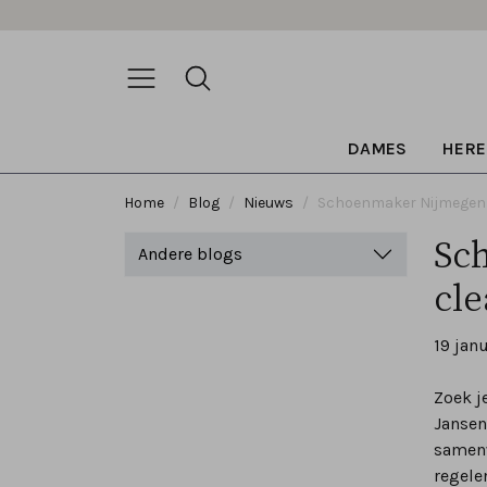
DAMES
HERE
Home
Blog
Nieuws
Schoenmaker Nijmegen |
Sc
Andere blogs
cl
19 jan
Zoek j
Jansen
samenwe
regele