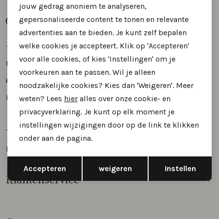
jouw gedrag anoniem te analyseren,
Tassen
gepersonaliseerde content te tonen en relevante
advertenties aan te bieden. Je kunt zelf bepalen
Accessoires
welke cookies je accepteert. Klik op 'Accepteren'
voor alle cookies, of kies 'Instellingen' om je
Molenstraat 43
Cadeaubonnen
voorkeuren aan te passen. Wil je alleen
6511 HA Nijmegen
noodzakelijke cookies? Kies dan 'Weigeren'. Meer
Nederland
weten? Lees
hier
alles over onze cookie- en
privacyverklaring. Je kunt op elk moment je
instellingen wijzigingen door op de link te klikken
Telefoon
+31 24 360 1294
onder aan de pagina.
E-mail
info@theojansenschoenen.nl
Opslaan
Terug
Accepteren
weigeren
Instellen
Klantenservice