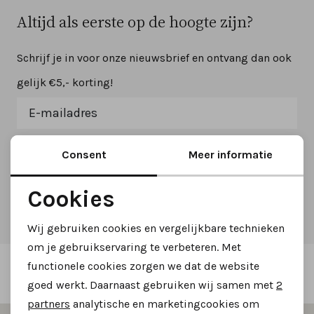
Sandalen
Chelsea's en laarzen
Veterboots
Altijd als eerste op de hoogte zijn?
Pumps en slingbacks
Veterboots
Korte laarsjes
Schrijf je in voor onze nieuwsbrief en ontvang dan ook
gelijk €5,- korting!
Veterboots
Pantoffels
Lange laarzen
Korte laarsjes
Accessoires
Bandschoenen
Aanmelden
Consent
Meer informatie
Pantoffels
Cadeaubonnen
Hoe we met je data omgaan? Bekijk dit in onze
Cookies
Lange laarzen
Noodzakelijke cookies
privacyverklaring.
Wij gebruiken cookies en vergelijkbare technieken
Personalisatie cookies
om je gebruikservaring te verbeteren. Met
Espadrilles
functionele cookies zorgen we dat de website
Analytische cookies
Vertrouwd online winkelen
goed werkt. Daarnaast gebruiken wij samen met
2
Bandschoenen
Marketing cookies
partners
analytische en marketingcookies om