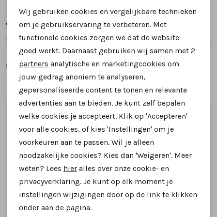
38
39
41
38
39
40
41
Wij gebruiken cookies en vergelijkbare technieken
Personalisatie cookies
om je gebruikservaring te verbeteren. Met
Warmbat
Warmbat
functionele cookies zorgen we dat de website
Kangaroo KNG3267 pantoffels beige
Durack DRC3210 pantoffels donkerbruin
Analytische cookies
goed werkt. Daarnaast gebruiken wij samen met
2
Marketing cookies
partners
analytische en marketingcookies om
99,99
99,95
139,95
jouw gedrag anoniem te analyseren,
gepersonaliseerde content te tonen en relevante
advertenties aan te bieden. Je kunt zelf bepalen
1
/2
1
/2
welke cookies je accepteert. Klik op 'Accepteren'
voor alle cookies, of kies 'Instellingen' om je
voorkeuren aan te passen. Wil je alleen
noodzakelijke cookies? Kies dan 'Weigeren'. Meer
weten? Lees
hier
alles over onze cookie- en
privacyverklaring. Je kunt op elk moment je
instellingen wijzigingen door op de link te klikken
onder aan de pagina.