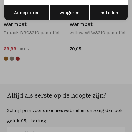
SALE
Opslaan
Terug
Accepteren
weigeren
Instellen
38
39
37
38
39
41
Warmbat
Warmbat
Durack DRC3210 pantoffels taupe
willow WLW3210 pantoffels taupe
69,99
79,95
99,95
Altijd als eerste op de hoogte zijn?
Schrijf je in voor onze nieuwsbrief en ontvang dan ook
gelijk €5,- korting!