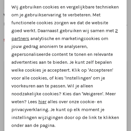
38
39
41
38
39
40
41
Wij gebruiken cookies en vergelijkbare technieken
Personalisatie cookies
om je gebruikservaring te verbeteren. Met
Warmbat
Warmbat
functionele cookies zorgen we dat de website
Kangaroo KNG3267 pantoffels beige
Durack DRC3210 pantoffels donkerbruin
Analytische cookies
goed werkt. Daarnaast gebruiken wij samen met
2
Marketing cookies
partners
analytische en marketingcookies om
99,99
99,95
139,95
jouw gedrag anoniem te analyseren,
gepersonaliseerde content te tonen en relevante
advertenties aan te bieden. Je kunt zelf bepalen
1
/2
1
/2
welke cookies je accepteert. Klik op 'Accepteren'
voor alle cookies, of kies 'Instellingen' om je
voorkeuren aan te passen. Wil je alleen
noodzakelijke cookies? Kies dan 'Weigeren'. Meer
weten? Lees
hier
alles over onze cookie- en
privacyverklaring. Je kunt op elk moment je
instellingen wijzigingen door op de link te klikken
onder aan de pagina.