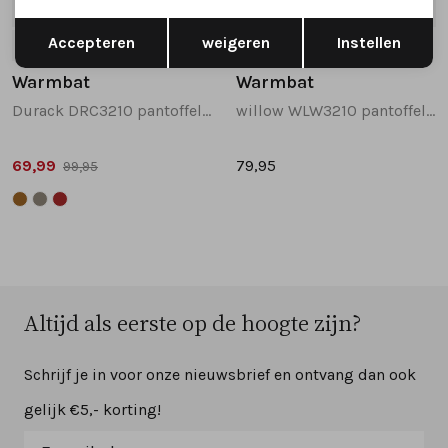
SALE
Opslaan
Terug
Accepteren
weigeren
Instellen
38
39
37
38
39
41
Warmbat
Warmbat
Durack DRC3210 pantoffels taupe
willow WLW3210 pantoffels taupe
69,99
79,95
99,95
Altijd als eerste op de hoogte zijn?
Schrijf je in voor onze nieuwsbrief en ontvang dan ook
gelijk €5,- korting!