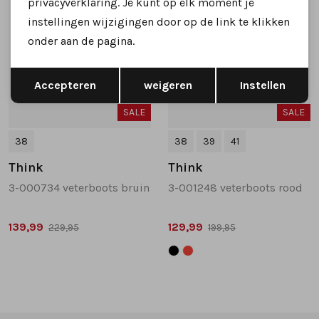
privacyverklaring. Je kunt op elk moment je
instellingen wijzigingen door op de link te klikken
onder aan de pagina.
Opslaan
Terug
Accepteren
weigeren
Instellen
SALE
SALE
38
38
39
41
Think
Think
3-000734 veterboots bruin
3-001248 veterboots rood
139,99
129,99
229,95
199,95