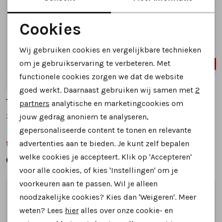
Cookies
Noodzakelijke cookies
Wij gebruiken cookies en vergelijkbare technieken
Personalisatie cookies
om je gebruikservaring te verbeteren. Met
SALE
SALE
functionele cookies zorgen we dat de website
Analytische cookies
38
40
37
38
40
42
goed werkt. Daarnaast gebruiken wij samen met
2
Marketing cookies
Think
Think
partners
analytische en marketingcookies om
3-000618 veterboots groen combinatie
3-000450 veterboots cognac
jouw gedrag anoniem te analyseren,
gepersonaliseerde content te tonen en relevante
advertenties aan te bieden. Je kunt zelf bepalen
159,99
139,99
199,95
219,95
welke cookies je accepteert. Klik op 'Accepteren'
voor alle cookies, of kies 'Instellingen' om je
voorkeuren aan te passen. Wil je alleen
1
/2
1
/2
noodzakelijke cookies? Kies dan 'Weigeren'. Meer
weten? Lees
hier
alles over onze cookie- en