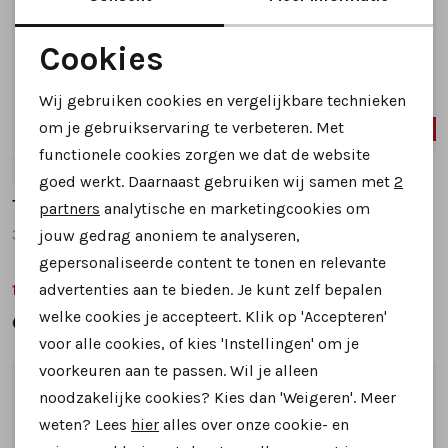
Cookies
Noodzakelijke cookies
Wij gebruiken cookies en vergelijkbare technieken
Personalisatie cookies
om je gebruikservaring te verbeteren. Met
SALE
SALE
functionele cookies zorgen we dat de website
Analytische cookies
38
40
37
38
40
42
goed werkt. Daarnaast gebruiken wij samen met
2
Marketing cookies
Think
Think
partners
analytische en marketingcookies om
3-000618 veterboots groen combinatie
3-000450 veterboots cognac
jouw gedrag anoniem te analyseren,
gepersonaliseerde content te tonen en relevante
advertenties aan te bieden. Je kunt zelf bepalen
159,99
139,99
199,95
219,95
welke cookies je accepteert. Klik op 'Accepteren'
voor alle cookies, of kies 'Instellingen' om je
voorkeuren aan te passen. Wil je alleen
1
/2
1
/2
noodzakelijke cookies? Kies dan 'Weigeren'. Meer
weten? Lees
hier
alles over onze cookie- en