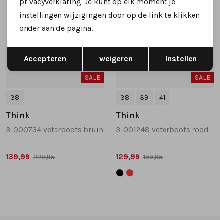
privacyverklaring. Je kunt op elk moment je
instellingen wijzigingen door op de link te klikken
onder aan de pagina.
Opslaan
Terug
Accepteren
weigeren
Instellen
SALE
SALE
38
38
39
41
Think
Think
3-000734 veterboots bruin
3-001248 veterboots rood
139,99
129,99
229,95
199,95