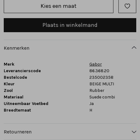
Kies een maat
Tassen
Plaats in winkelmand
Accessoires
Cadeaubonnen
Kenmerken
Merk
Gabor
Leverancierscode
86.368.20
Bestelcode
235002358
Kleur
BEIGE MULTI
Zool
Rubber
Materiaal
Suede combi
Uitneembaar Voetbed
Ja
Breedtemaat
H
Retourneren