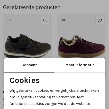
Gerelateerde producten
1
/2
1
/2
Consent
Meer informatie
Nieuw
Nieuw
Cookies
4.5
5
5.5
6
6.5
+3
5
5.5
6
6.5
7
Noodzakelijke cookies
Wij gebruiken cookies en vergelijkbare technieken
Gabor
Gabor
Personalisatie cookies
om je gebruikservaring te verbeteren. Met
6029.02.002 sneakers brons
6024.01.005 sneakers bordeaux
functionele cookies zorgen we dat de website
wijdte H
wijdte G
Analytische cookies