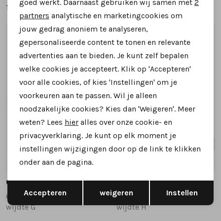
goed werkt. Daarnaast gebruiken wij samen met
2
139,95
129,95
Marketing cookies
partners
analytische en marketingcookies om
jouw gedrag anoniem te analyseren,
1
/2
1
/2
gepersonaliseerde content te tonen en relevante
advertenties aan te bieden. Je kunt zelf bepalen
welke cookies je accepteert. Klik op 'Accepteren'
voor alle cookies, of kies 'Instellingen' om je
voorkeuren aan te passen. Wil je alleen
noodzakelijke cookies? Kies dan 'Weigeren'. Meer
weten? Lees
hier
alles over onze cookie- en
privacyverklaring. Je kunt op elk moment je
Nieuw
Nieuw
instellingen wijzigingen door op de link te klikken
onder aan de pagina.
4.5
5
5.5
6
6.5
+1
3.5
4
5
5.5
6
+2
Gabor
Gabor
Opslaan
Terug
Accepteren
weigeren
Instellen
6018.01.004 sneakers beige
6029.01.002 sneakers zwart combinatie
wijdte G
wijdte H