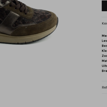
Ke
Me
Le
Be
Kle
Zoo
Mat
Ui
Br
Re