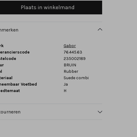
Plaats in winkelmand
nmerken
rk
Gabor
verancierscode
76.445.63
stelcode
235002189
ur
BRUIN
l
Rubber
eriaal
Suede combi
tneembaar Voetbed
Ja
eedtemaat
H
tourneren