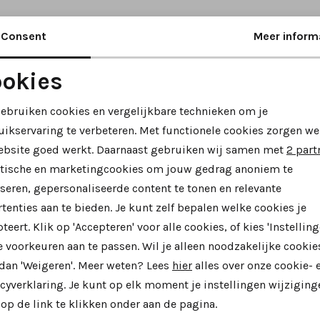
Consent
Meer inform
okies
Noodzakelijke cookies
Personalisatie cookies
gebruiken cookies en vergelijkbare technieken om je
uikservaring te verbeteren. Met functionele cookies zorgen we
Analytische cookies
Marketing cookies
ebsite goed werkt. Daarnaast gebruiken wij samen met
2 part
ytische en marketingcookies om jouw gedrag anoniem te
seren, gepersonaliseerde content te tonen en relevante
tenties aan te bieden. Je kunt zelf bepalen welke cookies je
teert. Klik op 'Accepteren' voor alle cookies, of kies 'Instelling
 voorkeuren aan te passen. Wil je alleen noodzakelijke cookie
 dan 'Weigeren'. Meer weten? Lees
hier
alles over onze cookie- 
cyverklaring. Je kunt op elk moment je instellingen wijziging
r
Gabor
op de link te klikken onder aan de pagina.
1.005 sneakers bordeaux
6018.01.004 sneakers beige