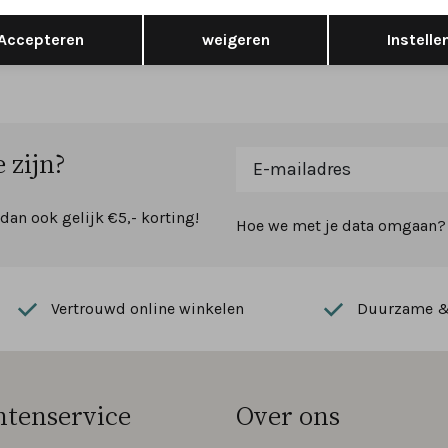
 G
wijdte G
Opslaan
Terug
Accepteren
weigeren
Instelle
129,95
 zijn?
 dan ook gelijk €5,- korting!
Hoe we met je data omgaan? B
Vertrouwd online winkelen
Duurzame & 
ntenservice
Over ons