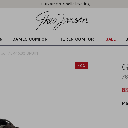
Duurzame & snelle levering
N
DAMES COMFORT
HEREN COMFORT
SALE
bor 76.445.63 BRUIN
G
40%
76
8
Ma