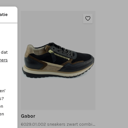
atie
 dat
ners
en'
s?
en
en
Gabor
6029.01.002 sneakers zwart combinatie