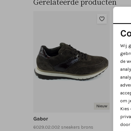
Gerelateerde producten
Co
Wij 
gebr
de w
anal
analy
adver
accep
om je
Nieuw
Kies
priva
Gabor
Gabo
door 
6029.02.002 sneakers brons
6024.0