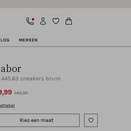
BLOG
MERKEN
abor
.445.63 sneakers bruin
9,99
149,95
attabel
Kies een maat