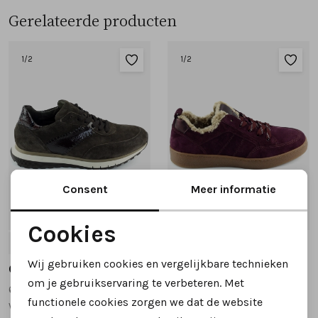
Gerelateerde producten
1
/2
1
/2
Consent
Meer informatie
Nieuw
Cookies
4.5
5
5.5
6
6.5
+3
5
5.5
6
6.5
7
Noodzakelijke cookies
Wij gebruiken cookies en vergelijkbare technieken
Gabor
Gabor
Personalisatie cookies
om je gebruikservaring te verbeteren. Met
6029.02.002 sneakers brons
6024.01.005 sneakers bordeaux
functionele cookies zorgen we dat de website
wijdte H
wijdte G
Analytische cookies