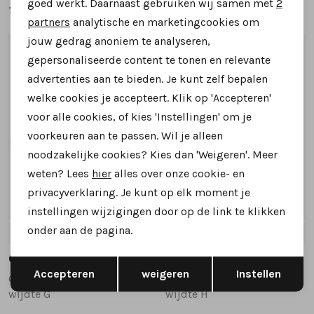
goed werkt. Daarnaast gebruiken wij samen met
2
139,95
129,95
Marketing cookies
partners
analytische en marketingcookies om
jouw gedrag anoniem te analyseren,
1
/2
1
/2
gepersonaliseerde content te tonen en relevante
advertenties aan te bieden. Je kunt zelf bepalen
welke cookies je accepteert. Klik op 'Accepteren'
voor alle cookies, of kies 'Instellingen' om je
voorkeuren aan te passen. Wil je alleen
noodzakelijke cookies? Kies dan 'Weigeren'. Meer
weten? Lees
hier
alles over onze cookie- en
privacyverklaring. Je kunt op elk moment je
instellingen wijzigingen door op de link te klikken
onder aan de pagina.
4.5
5
5.5
6
6.5
+1
3.5
4
5
5.5
6
+2
Gabor
Gabor
Opslaan
Terug
Accepteren
weigeren
Instellen
6018.01.004 sneakers beige
6029.01.002 sneakers zwart combinatie
wijdte G
wijdte H