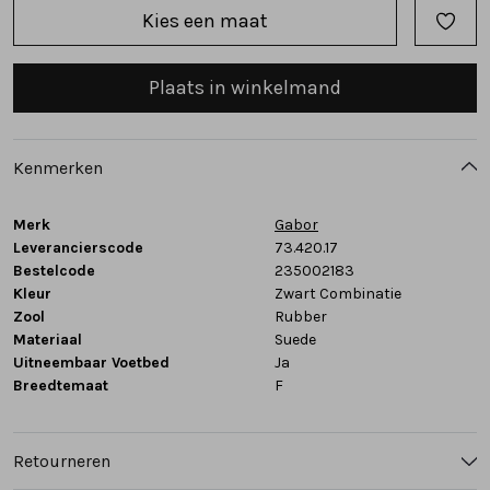
Kies een maat
Tassen
Plaats in winkelmand
Accessoires
Cadeaubonnen
Kenmerken
Merk
Gabor
Leverancierscode
73.420.17
Bestelcode
235002183
Kleur
Zwart Combinatie
Zool
Rubber
Materiaal
Suede
Uitneembaar Voetbed
Ja
Breedtemaat
F
Retourneren