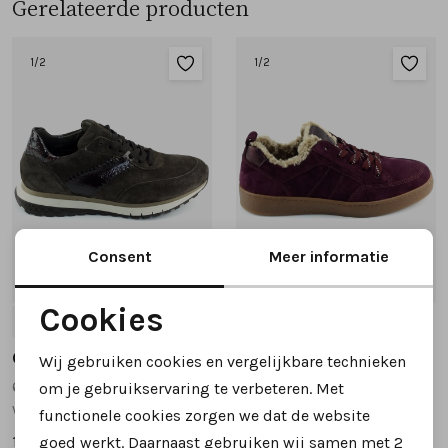
Gerelateerde producten
1
/2
1
/2
Consent
Meer informatie
Nieuw
Cookies
4.5
5
5.5
6
6.5
+3
5
5.5
6
6.5
7
Noodzakelijke cookies
Gabor
Gabor
Wij gebruiken cookies en vergelijkbare technieken
Personalisatie cookies
6029.02.002 sneakers brons
6024.01.005 sneakers bordeaux
om je gebruikservaring te verbeteren. Met
wijdte H
wijdte G
functionele cookies zorgen we dat de website
Analytische cookies
139,95
129,95
goed werkt. Daarnaast gebruiken wij samen met
2