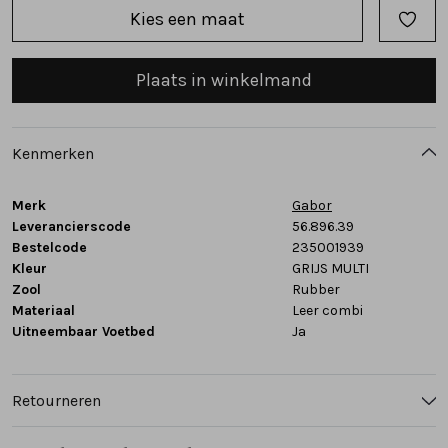
Kies een maat
Tassen
Plaats in winkelmand
Accessoires
Cadeaubonnen
Kenmerken
Merk
Gabor
Leverancierscode
56.896.39
Bestelcode
235001939
Kleur
GRIJS MULTI
Zool
Rubber
Materiaal
Leer combi
Uitneembaar Voetbed
Ja
Retourneren