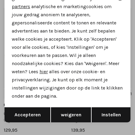
Marketing cookies
partners
analytische en marketingcookies om
jouw gedrag anoniem te analyseren,
1
/2
1
/2
gepersonaliseerde content te tonen en relevante
advertenties aan te bieden. Je kunt zelf bepalen
welke cookies je accepteert. Klik op 'Accepteren'
voor alle cookies, of kies 'Instellingen' om je
voorkeuren aan te passen. Wil je alleen
noodzakelijke cookies? Kies dan 'Weigeren'. Meer
weten? Lees
hier
alles over onze cookie- en
privacyverklaring. Je kunt op elk moment je
instellingen wijzigingen door op de link te klikken
4.5
5
5.5
6
6.5
+1
3.5
5
5.5
6
6.5
+1
onder aan de pagina.
Gabor
Gabor
Opslaan
Terug
6018.01.004 sneakers beige
6029.01.002 sneakers zwart combinatie
Accepteren
weigeren
Instellen
wijdte G
wijdte H
129,95
139,95