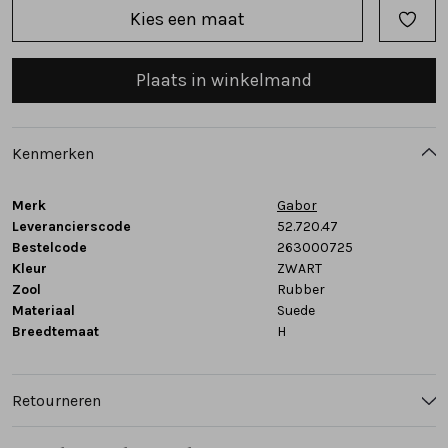
Kies een maat
Tassen
Plaats in winkelmand
Accessoires
Cadeaubonnen
Kenmerken
Merk
Gabor
Leverancierscode
52.720.47
Bestelcode
263000725
Kleur
ZWART
Zool
Rubber
Materiaal
Suede
Breedtemaat
H
Retourneren