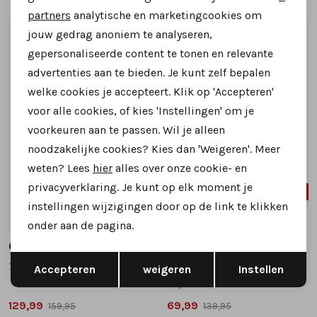
Marketing cookies
partners
analytische en marketingcookies om
jouw gedrag anoniem te analyseren,
1
/2
1
/2
gepersonaliseerde content te tonen en relevante
advertenties aan te bieden. Je kunt zelf bepalen
welke cookies je accepteert. Klik op 'Accepteren'
voor alle cookies, of kies 'Instellingen' om je
voorkeuren aan te passen. Wil je alleen
noodzakelijke cookies? Kies dan 'Weigeren'. Meer
weten? Lees
hier
alles over onze cookie- en
privacyverklaring. Je kunt op elk moment je
SALE
SALE
instellingen wijzigingen door op de link te klikken
4
5
6.5
5
5.5
onder aan de pagina.
Gabor
Gabor
Opslaan
Terug
76.882.30 korte laarsjes bruin
72.723.30 korte laarsjes bruin
Accepteren
weigeren
Instellen
wijdte H
129,99
69,99
159,95
139,95