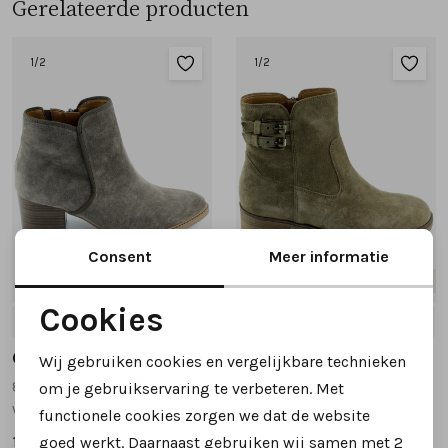
Gerelateerde producten
1
/2
1
/2
Consent
Meer informatie
Nieuw
Nieuw
Cookies
3.5
4
5
5.5
6
+4
4
5
5.5
6
6.5
+1
Noodzakelijke cookies
Gabor
Gabor
Wij gebruiken cookies en vergelijkbare technieken
Personalisatie cookies
8041.01.003 korte laarsjes taupe
8011.02.004 korte laarsjes beige
om je gebruikservaring te verbeteren. Met
wijdte G
wijdte G
functionele cookies zorgen we dat de website
Analytische cookies
139,95
149,95
goed werkt. Daarnaast gebruiken wij samen met
2