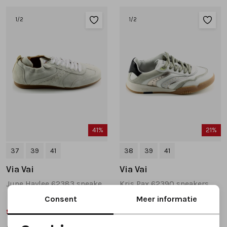
1
/2
1
/2
41%
21%
37
39
41
38
39
41
Via Vai
Via Vai
June Haylee 62383 sneakers lichtblauw
Kris Pax 62390 sneakers wit combinatie
Consent
Meer informatie
99,99
149,99
169,95
189,95