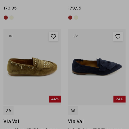
179,95
179,95
1
/2
1
/2
44%
24%
39
39
Via Vai
Via Vai