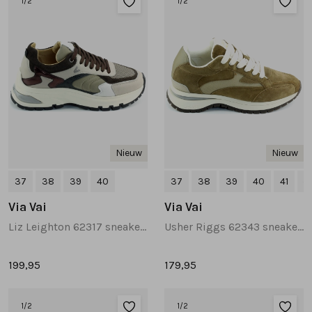
1
/2
1
/2
Tassen
Accessoires
Cadeaubonnen
Nieuw
Nieuw
37
38
39
40
37
38
39
40
41
+1
Via Vai
Via Vai
Liz Leighton 62317 sneakers grijs
Usher Riggs 62343 sneakers cognac
199,95
179,95
1
/2
1
/2