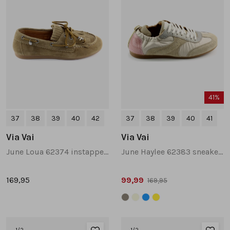
41%
37
38
39
40
42
37
38
39
40
41
Via Vai
Via Vai
June Loua 62374 instappers en loafers cognac
June Haylee 62383 sneakers taupe
169,95
99,99
169,95