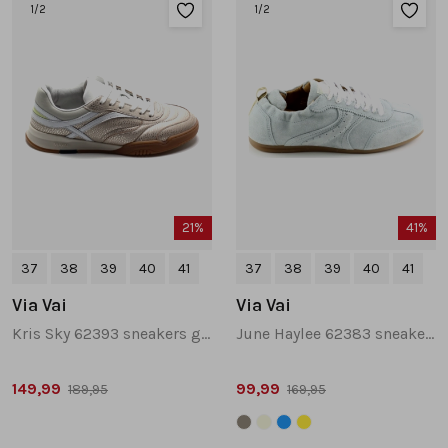
1
/2
1
/2
21%
41%
37
38
39
40
41
37
38
39
40
41
Via Vai
Via Vai
Kris Sky 62393 sneakers goud
June Haylee 62383 sneakers beige
149,99
99,99
189,95
169,95