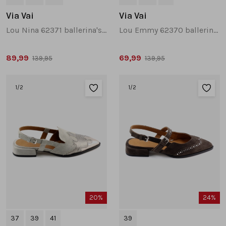
Via Vai
Via Vai
Lou Nina 62371 ballerina's taupe
Lou Emmy 62370 ballerina's beige multi
89,99
69,99
139,95
139,95
1
/2
1
/2
20%
24%
37
39
41
39