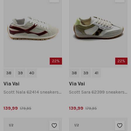
22%
22%
38
39
40
38
39
41
Via Vai
Via Vai
Scott Nala 62414 sneakers taupe
Scott Sara 62399 sneakers wit combinatie
139,99
139,99
179,95
179,95
1
/2
1
/2