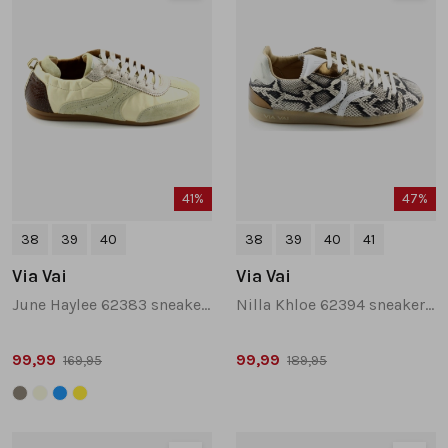
41%
47%
38
39
40
38
39
40
41
Via Vai
Via Vai
June Haylee 62383 sneakers geel
Nilla Khloe 62394 sneakers beige multi
99,99
99,99
169,95
189,95