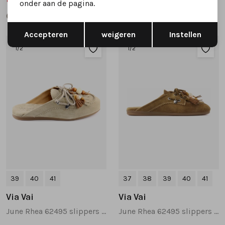
onder aan de pagina.
Opslaan
Terug
Accepteren
weigeren
Instellen
1
/2
1
/2
39
40
41
37
38
39
40
41
Via Vai
Via Vai
June Rhea 62495 slippers beige
June Rhea 62495 slippers bruin