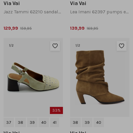
Via Vai
Via Vai
Jazz Tammi 62210 sandalen cognac
Lea Imani 62397 pumps en slingbacks cognac
129,99
139,99
159,95
169,95
1
/2
1
/2
33%
37
38
39
40
41
38
39
40