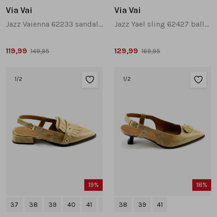
Via Vai
Via Vai
Jazz Vaienna 62233 sandalen grijs
Jazz Yael sling 62427 ballerina's donkerbruin
119,99
129,99
149,95
169,95
1
/2
1
/2
19%
18%
37
38
39
40
41
+1
38
39
41