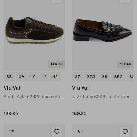
Nieuw
Nieuw
38
39
40
41
42
37
37.5
38
38.5
39
Via Vai
Via Vai
Scott Kyle 62425 sneakers donkerbruin
Jazz Lucy 62431 instappers en loafers donkerbruin
189,95
189,95
1
/2
1
/2