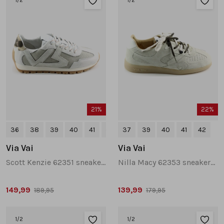
1
/2
1
/2
21%
22%
36
38
39
40
41
+1
37
39
40
41
42
Via Vai
Via Vai
Scott Kenzie 62351 sneakers wit combinatie
Nilla Macy 62353 sneakers taupe
149,99
139,99
189,95
179,95
1
/2
1
/2