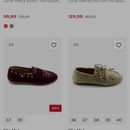
June Macy 62421 instappers en loafers taupe
Lola Oakley 62039 instappers en loafers donkerblauw
99,99
129,99
179,95
169,95
1
/2
1
/2
44%
37
39
36
37
38
39
40