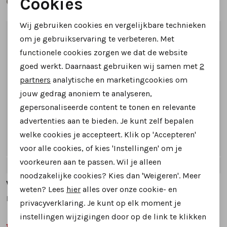
Cookies
Noodzakelijke cookies
Wij gebruiken cookies en vergelijkbare technieken
Personalisatie cookies
1
/2
1
/2
om je gebruikservaring te verbeteren. Met
functionele cookies zorgen we dat de website
Analytische cookies
goed werkt. Daarnaast gebruiken wij samen met
2
Marketing cookies
partners
analytische en marketingcookies om
jouw gedrag anoniem te analyseren,
gepersonaliseerde content te tonen en relevante
advertenties aan te bieden. Je kunt zelf bepalen
welke cookies je accepteert. Klik op 'Accepteren'
19%
voor alle cookies, of kies 'Instellingen' om je
voorkeuren aan te passen. Wil je alleen
37
38
39
40
41
37
38
39
40
42
+
noodzakelijke cookies? Kies dan 'Weigeren'. Meer
Via Vai
Via Vai
weten? Lees
hier
alles over onze cookie- en
Mikki Alex 62230 sneakers geel
Mikki Alex 62230 sneakers taupe
privacyverklaring. Je kunt op elk moment je
instellingen wijzigingen door op de link te klikken
129,99
159,95
159,95