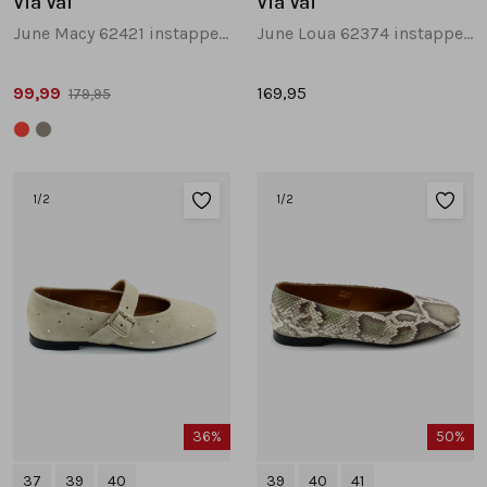
Via Vai
Via Vai
June Macy 62421 instappers en loafers rood
June Loua 62374 instappers en loafers taupe
99,99
169,95
179,95
1
/2
1
/2
36%
50%
37
39
40
39
40
41