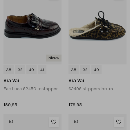
Nieuw
38
39
40
41
38
39
40
Via Vai
Via Vai
Fae Luca 62450 instappers en loafers donkerbruin
62496 slippers bruin
189,95
179,95
1
/2
1
/2