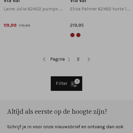
Via Vai
Via Vai
Laine Julia 62402 pumps en slingbacks geel
Elisa Palmer 62492 korte laarsjes bruin
119,99
219,95
179,95
Pagina
1
2
1
Filter
Altijd als eerste op de hoogte zijn?
Schrijf je in voor onze nieuwsbrief en ontvang dan ook