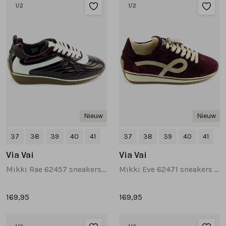
Sandalen
Chelsea's en laarzen
Veterboots
1
/2
1
/2
Pumps en slingbacks
Veterboots
Korte laarsjes
Veterboots
Pantoffels
Lange laarzen
Korte laarsjes
Accessoires
Bandschoenen
Nieuw
Nieuw
Pantoffels
Cadeaubonnen
37
38
39
40
41
37
38
39
40
41
Lange laarzen
Via Vai
Via Vai
Mikki Rae 62457 sneakers donkerbruin
Mikki Eve 62471 sneakers rood
Espadrilles
169,95
169,95
Bandschoenen