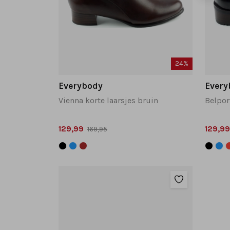
24%
Everybody
Every
Vienna korte laarsjes bruin
Belport
129,99
129,99
169,95