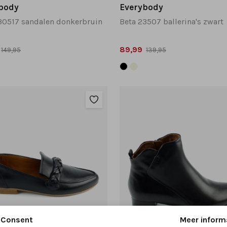
body
Everybody
30517 sandalen donkerbruin
Beta 23507 ballerina's zwart
89,99
149,95
139,95
Consent
Meer inform