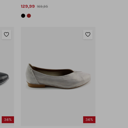
129,99
169,95
36%
36%