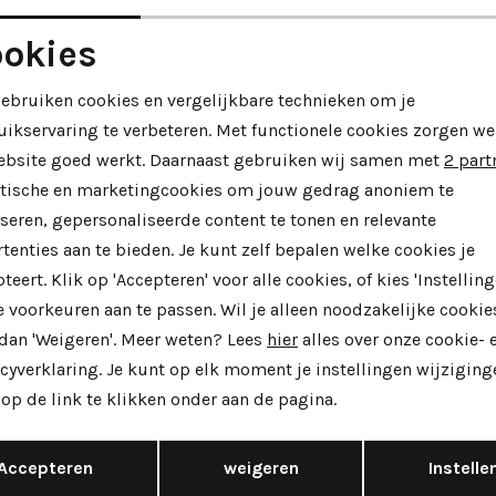
okies
53%
Noodzakelijke cookies
Personalisatie cookies
gebruiken cookies en vergelijkbare technieken om je
body
Everybody
uikservaring te verbeteren. Met functionele cookies zorgen we
instappers en loafers zwart
Vienna korte laarsjes zwart
Analytische cookies
Marketing cookies
ebsite goed werkt. Daarnaast gebruiken wij samen met
2 part
ytische en marketingcookies om jouw gedrag anoniem te
129,99
149,95
169,95
seren, gepersonaliseerde content te tonen en relevante
tenties aan te bieden. Je kunt zelf bepalen welke cookies je
teert. Klik op 'Accepteren' voor alle cookies, of kies 'Instelling
 voorkeuren aan te passen. Wil je alleen noodzakelijke cookie
 dan 'Weigeren'. Meer weten? Lees
hier
alles over onze cookie- 
cyverklaring. Je kunt op elk moment je instellingen wijziging
op de link te klikken onder aan de pagina.
Opslaan
Terug
Accepteren
weigeren
Instelle