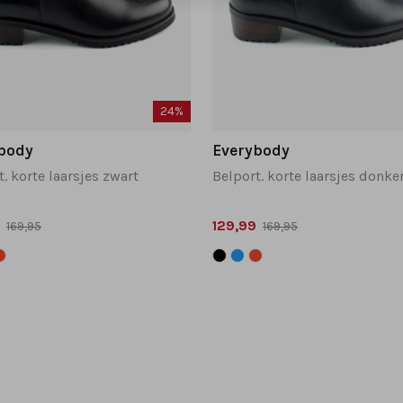
24%
body
Everybody
. korte laarsjes zwart
Belport. korte laarsjes donk
129,99
169,95
169,95