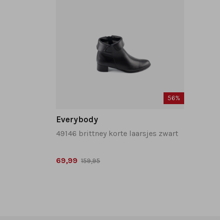
56%
Everybody
49146 brittney korte laarsjes zwart
69,99
159,95