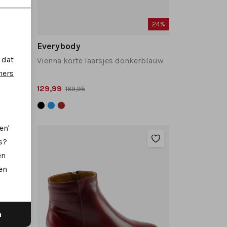
24%
24%
Everybody
 dat
Vienna korte laarsjes donkerblauw
ners
129,99
169,95
en'
s?
en
en
n