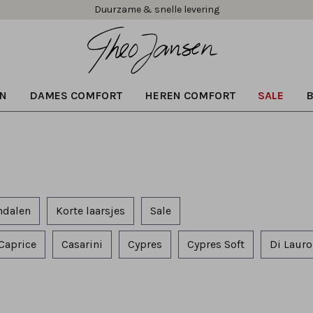
Gratis verzending vanaf € 99,95!
Duurzame & snelle levering
N
DAMES COMFORT
HEREN COMFORT
SALE
ndalen
Korte laarsjes
Sale
Caprice
Casarini
Cypres
Cypres Soft
Di Lauro