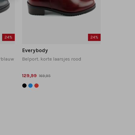
24%
24%
Everybody
erblauw
Belport. korte laarsjes rood
129,99
169,95