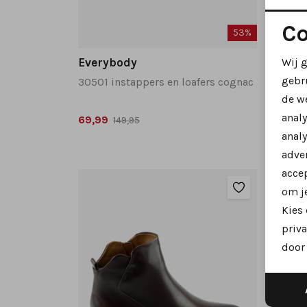
Co
53%
Wij 
Everybody
Every
gebr
30501 instappers en loafers cognac
17405 
de w
anal
69,99
69,99
149,95
analy
adver
accep
om je
Kies
priva
door 