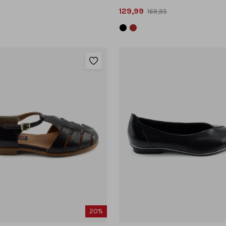
129,99
169,95
20%