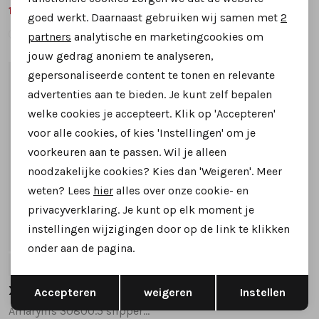
Analytische cookies
169,99
169,99
209,95
209,95
goed werkt. Daarnaast gebruiken wij samen met
2
Marketing cookies
partners
analytische en marketingcookies om
jouw gedrag anoniem te analyseren,
gepersonaliseerde content te tonen en relevante
1
/2
advertenties aan te bieden. Je kunt zelf bepalen
welke cookies je accepteert. Klik op 'Accepteren'
voor alle cookies, of kies 'Instellingen' om je
voorkeuren aan te passen. Wil je alleen
noodzakelijke cookies? Kies dan 'Weigeren'. Meer
weten? Lees
hier
alles over onze cookie- en
privacyverklaring. Je kunt op elk moment je
instellingen wijzigingen door op de link te klikken
SALE
onder aan de pagina.
38
39
40
41
Opslaan
Terug
Xsensible
Accepteren
weigeren
Instellen
Amaryllis 30800.5 slippers wit combinatie