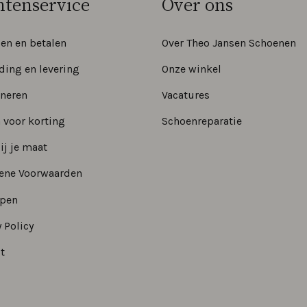
ntenservice
Over ons
len en betalen
Over Theo Jansen Schoenen
ding en levering
Onze winkel
neren
Vacatures
 voor korting
Schoenreparatie
ij je maat
ene Voorwaarden
epen
 Policy
t