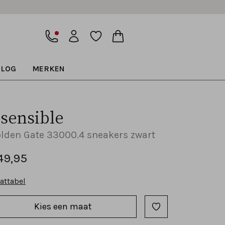
BLOG
MERKEN
sensible
lden Gate 33000.4 sneakers zwart
49,95
attabel
Kies een maat