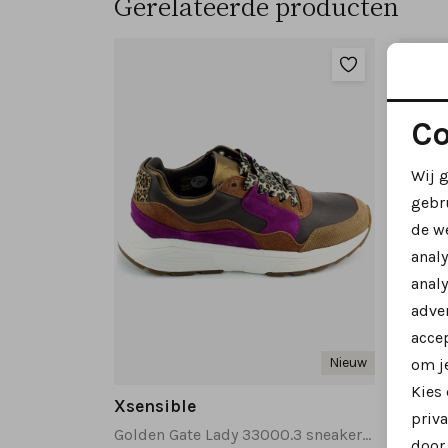
Gerelateerde producten
Co
Wij 
gebr
de w
anal
analy
adver
accep
Nieuw
om je
Kies
Xsensible
Xsens
priva
Golden Gate Lady 33000.3 sneakers cognac
door 