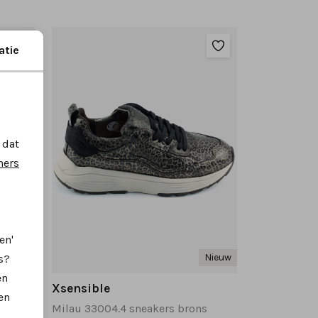
atie
 dat
ners
en'
Nieuw
Nieuw
s?
en
Xsensible
en
Milau 33004.4 sneakers bruin multi
Milau 33004.4 sneakers brons