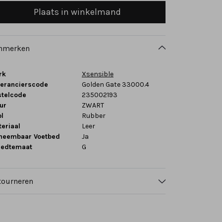
Plaats in winkelmand
nmerken
rk
Xsensible
verancierscode
Golden Gate 33000.4
stelcode
235002193
ur
ZWART
l
Rubber
eriaal
Leer
tneembaar Voetbed
Ja
eedtemaat
G
tourneren