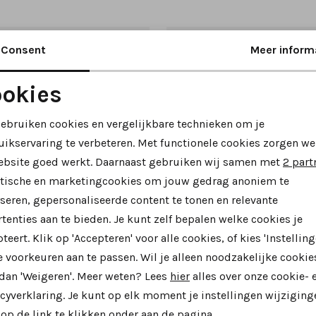
Consent
Meer inform
okies
Noodzakelijke cookies
Personalisatie cookies
gebruiken cookies en vergelijkbare technieken om je
uikservaring te verbeteren. Met functionele cookies zorgen we
Analytische cookies
Marketing cookies
ebsite goed werkt. Daarnaast gebruiken wij samen met
2 part
ytische en marketingcookies om jouw gedrag anoniem te
seren, gepersonaliseerde content te tonen en relevante
tenties aan te bieden. Je kunt zelf bepalen welke cookies je
teert. Klik op 'Accepteren' voor alle cookies, of kies 'Instelling
Nieuw
 voorkeuren aan te passen. Wil je alleen noodzakelijke cookie
 dan 'Weigeren'. Meer weten? Lees
hier
alles over onze cookie- 
ible
Xsensible
cyverklaring. Je kunt op elk moment je instellingen wijziging
Chain 33009.4 sneakers zwart combinatie
op de link te klikken onder aan de pagina.