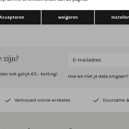
 G
wijdte G
Opslaan
Terug
279,95
Accepteren
weigeren
Instelle
 zijn?
 dan ook gelijk €5,- korting!
Hoe we met je data omgaan? B
Vertrouwd online winkelen
Duurzame & 