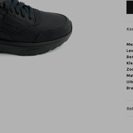
Ke
Me
Le
Be
Kle
Zoo
Mat
Ui
Br
Re