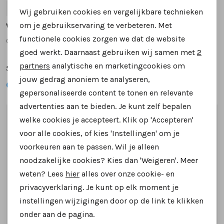
41
42
44
46
41
43
45
46
Wij gebruiken cookies en vergelijkbare technieken
Personalisatie cookies
om je gebruikservaring te verbeteren. Met
Warmbat
Warmbat
functionele cookies zorgen we dat de website
Classic CLC5210 pantoffels beige
Grizzly GRZ4410 pantoffels taupe
Analytische cookies
goed werkt. Daarnaast gebruiken wij samen met
2
Marketing cookies
partners
analytische en marketingcookies om
59,95
79,95
jouw gedrag anoniem te analyseren,
gepersonaliseerde content te tonen en relevante
advertenties aan te bieden. Je kunt zelf bepalen
1
/2
1
/2
welke cookies je accepteert. Klik op 'Accepteren'
voor alle cookies, of kies 'Instellingen' om je
voorkeuren aan te passen. Wil je alleen
noodzakelijke cookies? Kies dan 'Weigeren'. Meer
weten? Lees
hier
alles over onze cookie- en
privacyverklaring. Je kunt op elk moment je
instellingen wijzigingen door op de link te klikken
onder aan de pagina.