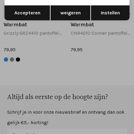
Opslaan
Terug
Accepteren
weigeren
Instellen
42
43
45
46
40
41
42
43
44
+1
Warmbat
Warmbat
Grizzly GRZ4410 pantoffels zwart
CNR4210 Conner pantoffels cognac
79,95
79,95
Altijd als eerste op de hoogte zijn?
Schrijf je in voor onze nieuwsbrief en ontvang dan ook
gelijk €5,- korting!