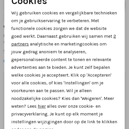
Cookies
Nieuw
Nieuw
Noodzakelijke cookies
Wij gebruiken cookies en vergelijkbare technieken
5
5.5
6
6.5
7
+2
5
6
6.5
7
8
Personalisatie cookies
om je gebruikservaring te verbeteren. Met
Waldlaufer
Waldlaufer
functionele cookies zorgen we dat de website
Analytische cookies
831004 sneakers donkerbruin
831004 sneakers zwart
goed werkt. Daarnaast gebruiken wij samen met
2
Marketing cookies
wijdte M
wijdte M
partners
analytische en marketingcookies om
159,95
159,95
jouw gedrag anoniem te analyseren,
gepersonaliseerde content te tonen en relevante
advertenties aan te bieden. Je kunt zelf bepalen
welke cookies je accepteert. Klik op 'Accepteren'
1
/2
1
/2
voor alle cookies, of kies 'Instellingen' om je
voorkeuren aan te passen. Wil je alleen
noodzakelijke cookies? Kies dan 'Weigeren'. Meer
weten? Lees
hier
alles over onze cookie- en
privacyverklaring. Je kunt op elk moment je
instellingen wijzigingen door op de link te klikken