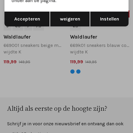
onder aan de pagina.
Opslaan
Terug
SALE
SALE
Accepteren
weigeren
Instellen
6
6.5
7
7.5
6.5
Waldlaufer
Waldlaufer
669001 sneakers beige multi
669k01 sneakers blauw combinatie
wijdte K
wijdte K
119,99
119,99
149,95
149,95
Altijd als eerste op de hoogte zijn?
Schrijf je in voor onze nieuwsbrief en ontvang dan ook