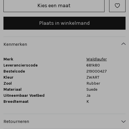
Kies een maat
Tassen
Plaats in winkelmand
Accessoires
Cadeaubonnen
Kenmerken
Merk
Waldlaufer
Leverancierscode
681k80
Bestelcode
219000427
Kleur
ZWART
Zool
Rubber
Materiaal
Suede
Uitneembaar Voetbed
Ja
Breedtemaat
K
Retourneren