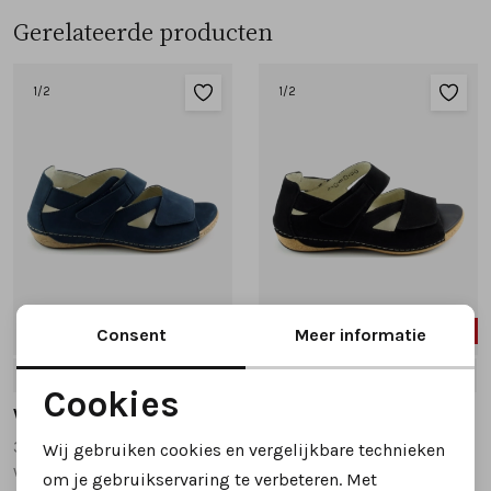
Gerelateerde producten
1
/2
1
/2
SALE
SALE
Consent
Meer informatie
4
5
5
5.5
6
6.5
7
+1
Cookies
Waldlaufer
Waldlaufer
Noodzakelijke cookies
342025 sandalen donkerblauw
342025 sandalen zwart
Wij gebruiken cookies en vergelijkbare technieken
Personalisatie cookies
wijdte H
wijdte H
om je gebruikservaring te verbeteren. Met