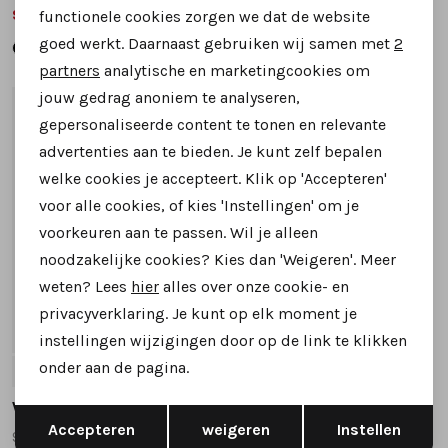
99,99
99,99
124,95
124,95
functionele cookies zorgen we dat de website
Analytische cookies
goed werkt. Daarnaast gebruiken wij samen met
2
Marketing cookies
partners
analytische en marketingcookies om
jouw gedrag anoniem te analyseren,
1
/2
gepersonaliseerde content te tonen en relevante
advertenties aan te bieden. Je kunt zelf bepalen
welke cookies je accepteert. Klik op 'Accepteren'
voor alle cookies, of kies 'Instellingen' om je
voorkeuren aan te passen. Wil je alleen
noodzakelijke cookies? Kies dan 'Weigeren'. Meer
weten? Lees
hier
alles over onze cookie- en
privacyverklaring. Je kunt op elk moment je
SALE
instellingen wijzigingen door op de link te klikken
onder aan de pagina.
4
5
Waldlaufer
Opslaan
Terug
Accepteren
weigeren
Instellen
955801 sandalen brons