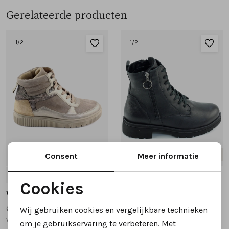
Gerelateerde producten
1
/2
1
/2
Nieuw
Nieuw
Consent
Meer informatie
5
5.5
6
6.5
7
5
5.5
6
6.5
7
Cookies
Waldlaufer
Waldlaufer
Noodzakelijke cookies
610801 veterboots taupe
648803 veterboots zwart
Wij gebruiken cookies en vergelijkbare technieken
Personalisatie cookies
wijdte K
wijdte K
om je gebruikservaring te verbeteren. Met