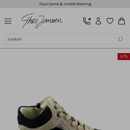
Duurzame & snelle levering
Alle Dames
Sneakers
Veterschoenen
Instappers en loafers
Slippers
Ballerina's
Sandalen
Pumps en slingbacks
Veterboots
Korte laarsjes
Pantoffels
Lange laarzen
Espadrilles
Bandschoenen
Tassen
Accessoires
Cadeaubonnen
Alle Heren
Sneakers
Veterschoenen
Instappers en gespschoenen
Slippers
Sandalen
Chelsea's en laarzen
Veterboots
Pantoffels
Accessoires
Cadeaubonnen
Alle Dames comfort
Sneakers
Instappers en loafers
Slippers
Sandalen
Pumps en slingbacks
Veterboots
Korte laarsjes
Lange laarzen
Bandschoenen
Alle Heren comfort
Sneakers
Veterschoenen
Instappers en gespschoenen
Sandalen
Veterboots
Dames
Heren
Dames comfort
Heren comfort
Dames
Heren
Dames comfort
Heren comfort
SALE
Alle Dames
Alle Heren
Alle Dames comfort
Alle Heren comfort
Dames
Alle Slippers
Alle Pantoffels
Alle Accessoires
Alle Veterschoenen
Alle Slippers
Alle Pantoffels
Alle Accessoires
Alle Veterschoenen
Sneakers
Sneakers
Sneakers
Sneakers
Heren
Bandslippers
Dichte pantoffels
Handschoenen
Gekleed
Bandslippers
Dichte pantfoffels
Riemen
Gekleed
37%
Veterschoenen
Veterschoenen
Instappers en loafers
Veterschoenen
Dames comfort
Muiltjes
Muilen
Petten en mutsen
Sportief
Teenslippers
Muilen
Sportief
Instappers en loafers
Instappers en gespschoenen
Slippers
Instappers en gespschoenen
Heren comfort
Teenslippers
Riemen
Slippers
Slippers
Sandalen
Sandalen
Sokken
Ballerina's
Sandalen
Pumps en slingbacks
Veterboots