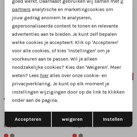
goed werkt. Daarnaast gebruiken wij samen met
2
Marketing cookies
partners
analytische en marketingcookies om
1
/2
1
/2
jouw gedrag anoniem te analyseren,
gepersonaliseerde content te tonen en relevante
advertenties aan te bieden. Je kunt zelf bepalen
welke cookies je accepteert. Klik op 'Accepteren'
voor alle cookies, of kies 'Instellingen' om je
voorkeuren aan te passen. Wil je alleen
noodzakelijke cookies? Kies dan 'Weigeren'. Meer
weten? Lees
hier
alles over onze cookie- en
SALE
SALE
privacyverklaring. Je kunt op elk moment je
39
37
39
instellingen wijzigingen door op de link te klikken
Via Vai
Via Vai
onder aan de pagina.
June Macy 62421 instappers en loafers taupe
June Macy 62421 instappers en loafers rood
Opslaan
Terug
Accepteren
weigeren
Instellen
99,99
99,99
179,95
179,95