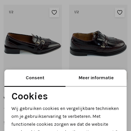
1
/2
1
/2
Nieuw
Nieuw
Consent
Meer informatie
37
37.5
38
38.5
39
+3
38
39
40
41
Cookies
Via Vai
Via Vai
Noodzakelijke cookies
Jazz Lucy 62431 instappers en loafers donkerbruin
Fae Luca 62450 instappers en loafers donkerbruin
Wij gebruiken cookies en vergelijkbare technieken
Personalisatie cookies
om je gebruikservaring te verbeteren. Met
189,95
189,95
functionele cookies zorgen we dat de website
Analytische cookies