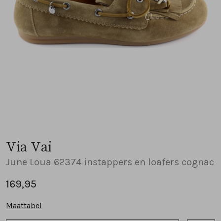
Sandalen
Chelsea's en laarzen
Veterboots
Pumps en slingbacks
Veterboots
Korte laarsjes
Veterboots
Pantoffels
Lange laarzen
Korte laarsjes
Accessoires
Bandschoenen
Pantoffels
Cadeaubonnen
Via Vai
Lange laarzen
June Loua 62374 instappers en loafers cognac
Espadrilles
169,95
Maattabel
Bandschoenen