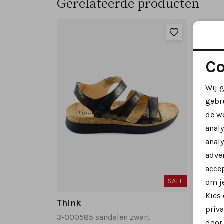
Gerelateerde producten
Co
Wij 
gebr
de w
anal
analy
adver
accep
SALE
om je
Kies
Think
Think
priva
3-000585 sandalen zwart
door 