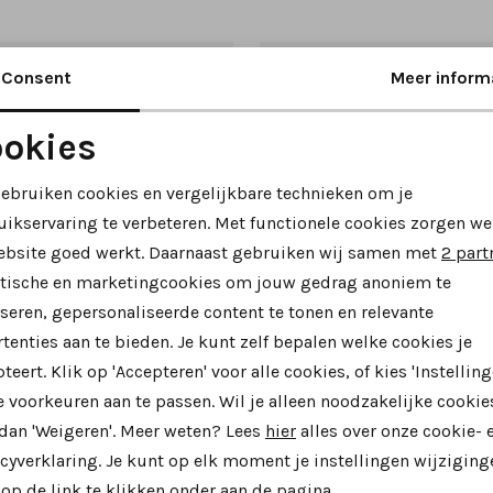
Consent
Meer inform
okies
Noodzakelijke cookies
Personalisatie cookies
gebruiken cookies en vergelijkbare technieken om je
uikservaring te verbeteren. Met functionele cookies zorgen we
Analytische cookies
Marketing cookies
ebsite goed werkt. Daarnaast gebruiken wij samen met
2 part
ytische en marketingcookies om jouw gedrag anoniem te
seren, gepersonaliseerde content te tonen en relevante
tenties aan te bieden. Je kunt zelf bepalen welke cookies je
teert. Klik op 'Accepteren' voor alle cookies, of kies 'Instelling
SALE
 voorkeuren aan te passen. Wil je alleen noodzakelijke cookie
 dan 'Weigeren'. Meer weten? Lees
hier
alles over onze cookie- 
Think
cyverklaring. Je kunt op elk moment je instellingen wijziging
3-000585 sandalen groen combinatie
3-000585 sandalen bruin mu
op de link te klikken onder aan de pagina.