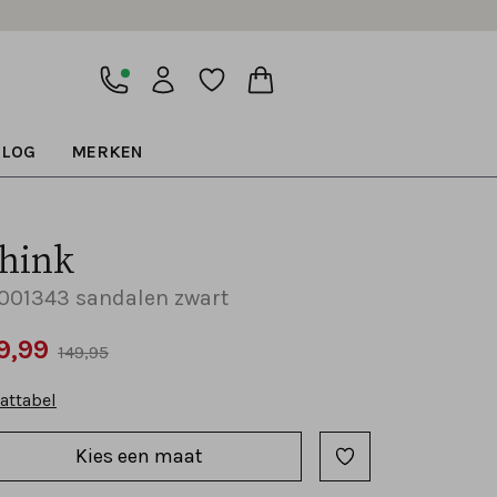
BLOG
MERKEN
hink
001343 sandalen zwart
9,99
149,95
attabel
Kies een maat