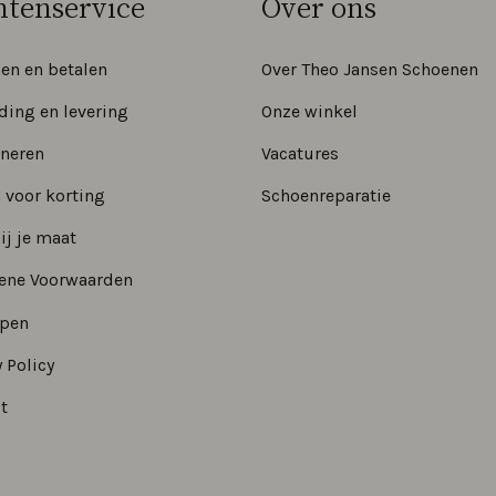
ntenservice
Over ons
len en betalen
Over Theo Jansen Schoenen
ding en levering
Onze winkel
neren
Vacatures
 voor korting
Schoenreparatie
ij je maat
ene Voorwaarden
epen
 Policy
t