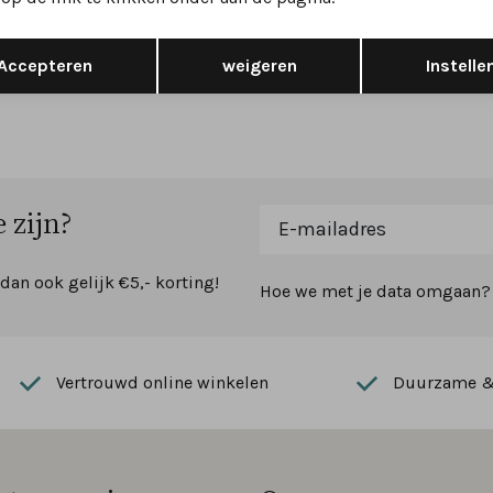
Opslaan
Terug
9
89,99
139,95
139,95
Accepteren
weigeren
Instelle
 zijn?
 dan ook gelijk €5,- korting!
Hoe we met je data omgaan? B
Vertrouwd online winkelen
Duurzame & 