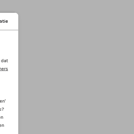
atie
 dat
ners
en'
SALE
s?
en
en
lti