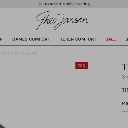
Duurzame & snelle levering
N
DAMES COMFORT
HEREN COMFORT
SALE
ink 3-001343 ZWART
T
20%
3-
11
Ma