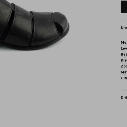
Ke
Me
Le
Be
Kle
Zoo
Mat
Ui
Re