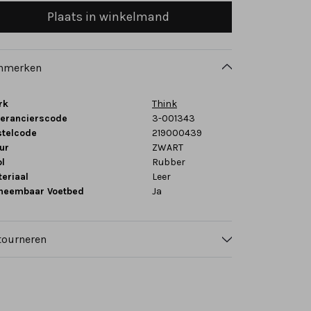
Plaats in winkelmand
nmerken
rk
Think
verancierscode
3-001343
stelcode
219000439
ur
ZWART
l
Rubber
eriaal
Leer
tneembaar Voetbed
Ja
tourneren