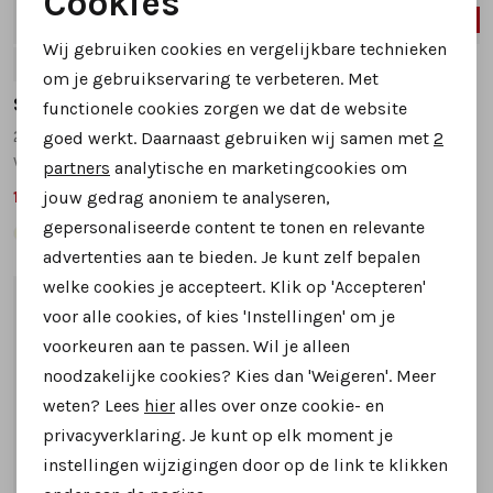
Cookies
SALE
SALE
Noodzakelijke cookies
Wij gebruiken cookies en vergelijkbare technieken
5
6
6,5
7
4.5
Personalisatie cookies
om je gebruikservaring te verbeteren. Met
Solidus
Solidus
functionele cookies zorgen we dat de website
Analytische cookies
21104 sandalen beige
73500 sandalen grijs
goed werkt. Daarnaast gebruiken wij samen met
2
Marketing cookies
wijdte K
wijdte H
partners
analytische en marketingcookies om
139,99
99,99
jouw gedrag anoniem te analyseren,
179,95
149,95
gepersonaliseerde content te tonen en relevante
advertenties aan te bieden. Je kunt zelf bepalen
welke cookies je accepteert. Klik op 'Accepteren'
1
/2
voor alle cookies, of kies 'Instellingen' om je
voorkeuren aan te passen. Wil je alleen
noodzakelijke cookies? Kies dan 'Weigeren'. Meer
weten? Lees
hier
alles over onze cookie- en
privacyverklaring. Je kunt op elk moment je
instellingen wijzigingen door op de link te klikken