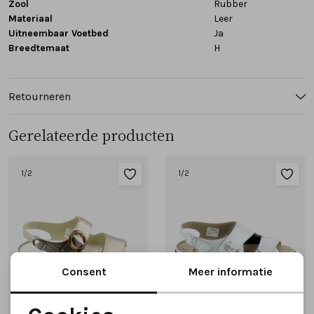
Zool
Rubber
Materiaal
Leer
Uitneembaar Voetbed
Ja
Breedtemaat
H
Retourneren
Gerelateerde producten
1
/2
1
/2
Consent
Meer informatie