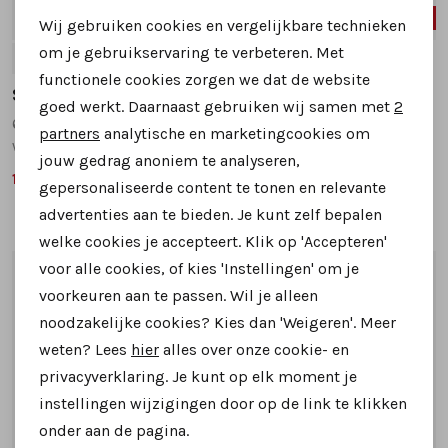
SALE
SALE
Wij gebruiken cookies en vergelijkbare technieken
Personalisatie cookies
om je gebruikservaring te verbeteren. Met
5
6
6,5
7
7,5
5
8
functionele cookies zorgen we dat de website
Analytische cookies
Solidus
Solidus
goed werkt. Daarnaast gebruiken wij samen met
2
65029 sneakers beige multi
59084 sneakers blauw combinatie
Marketing cookies
partners
analytische en marketingcookies om
wijdte K
wijdte K
jouw gedrag anoniem te analyseren,
169,99
179,99
219,95
229,95
gepersonaliseerde content te tonen en relevante
advertenties aan te bieden. Je kunt zelf bepalen
welke cookies je accepteert. Klik op 'Accepteren'
voor alle cookies, of kies 'Instellingen' om je
1
/2
1
/2
voorkeuren aan te passen. Wil je alleen
noodzakelijke cookies? Kies dan 'Weigeren'. Meer
weten? Lees
hier
alles over onze cookie- en
privacyverklaring. Je kunt op elk moment je
instellingen wijzigingen door op de link te klikken
onder aan de pagina.