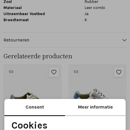
Zool
Rubber
Materiaal
Leer combi
Uitneembaar Voetbed
Ja
Breedtemaat
K
Retourneren
Gerelateerde producten
1
/2
1
/2
Consent
Meer informatie
Cookies
Noodzakelijke cookies