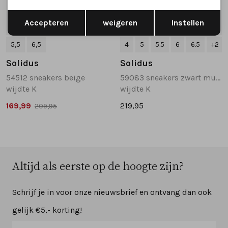
Opslaan
Terug
Accepteren
weigeren
Instellen
SALE
5,5
6,5
4
5
5.5
6
6.5
+2
Solidus
Solidus
54512 sneakers beige
59083 sneakers zwart multi
wijdte K
wijdte K
169,99
219,95
209,95
Altijd als eerste op de hoogte zijn?
Schrijf je in voor onze nieuwsbrief en ontvang dan ook
gelijk €5,- korting!