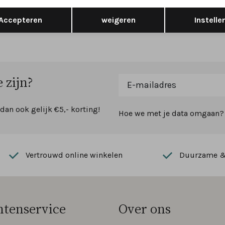
 K
wijdte K
Opslaan
Terug
Accepteren
weigeren
Instelle
209,95
 zijn?
 dan ook gelijk €5,- korting!
Hoe we met je data omgaan? B
Vertrouwd online winkelen
Duurzame & 
ntenservice
Over ons