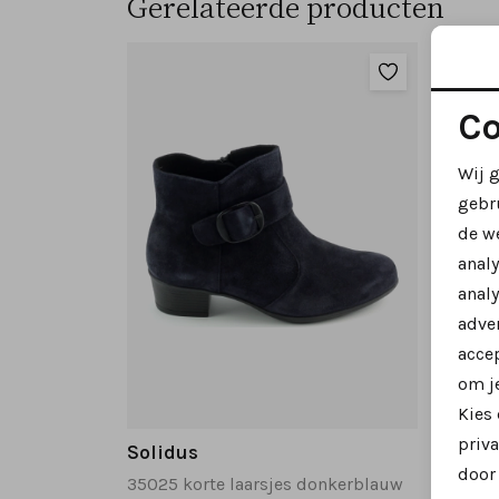
Gerelateerde producten
Co
Wij 
gebr
de w
anal
analy
adver
accep
om je
Kies
priva
Solidus
Solid
door 
35025 korte laarsjes donkerblauw
69038 