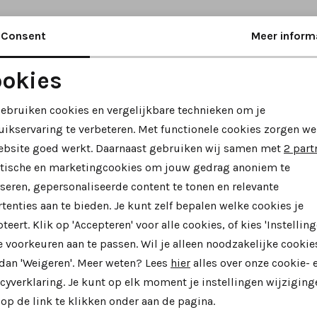
Consent
Meer inform
okies
Noodzakelijke cookies
Personalisatie cookies
gebruiken cookies en vergelijkbare technieken om je
uikservaring te verbeteren. Met functionele cookies zorgen we
Analytische cookies
Marketing cookies
ebsite goed werkt. Daarnaast gebruiken wij samen met
2 part
ytische en marketingcookies om jouw gedrag anoniem te
seren, gepersonaliseerde content te tonen en relevante
tenties aan te bieden. Je kunt zelf bepalen welke cookies je
teert. Klik op 'Accepteren' voor alle cookies, of kies 'Instelling
 voorkeuren aan te passen. Wil je alleen noodzakelijke cookie
 dan 'Weigeren'. Meer weten? Lees
hier
alles over onze cookie- 
cyverklaring. Je kunt op elk moment je instellingen wijziging
us
Solidus
op de link te klikken onder aan de pagina.
korte laarsjes zwart
35026 korte laarsjes taupe