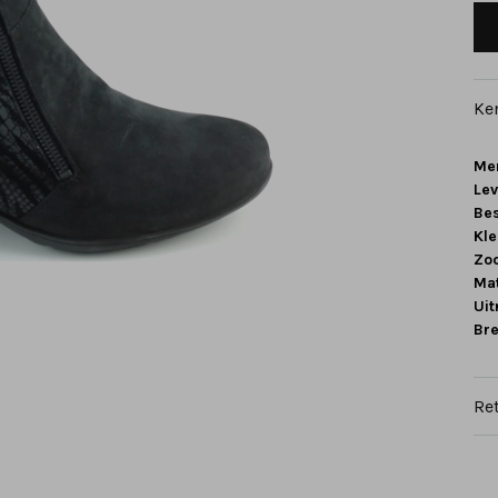
Ke
Me
Le
Be
Kle
Zoo
Mat
Ui
Br
Re