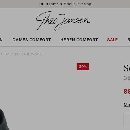
Duurzame & snelle levering
N
DAMES COMFORT
HEREN COMFORT
SALE
Solidus 35011 ZWART
S
50%
35
9
Ma