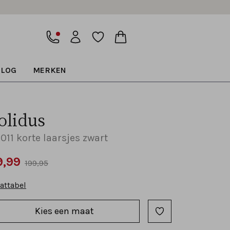
BLOG
MERKEN
olidus
011 korte laarsjes zwart
9,99
199,95
attabel
Kies een maat