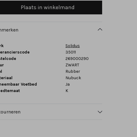
Plaats in winkelmand
nmerken
rk
Solidus
verancierscode
35011
stelcode
269000290
ur
ZWART
l
Rubber
eriaal
Nubuck
tneembaar Voetbed
Ja
eedtemaat
K
tourneren