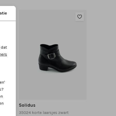
atie
 dat
ners
en'
s?
en
en
Solidus
35024 korte laarsjes zwart