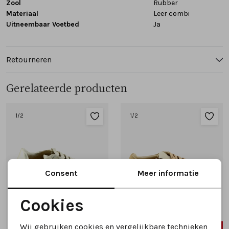
Zool
Rubber
Materiaal
Leer combi
Uitneembaar Voetbed
Ja
Retourneren
Gerelateerde producten
1
/2
1
/2
Consent
Meer informatie
Cookies
Noodzakelijke cookies
Wij gebruiken cookies en vergelijkbare technieken
SALE
SALE