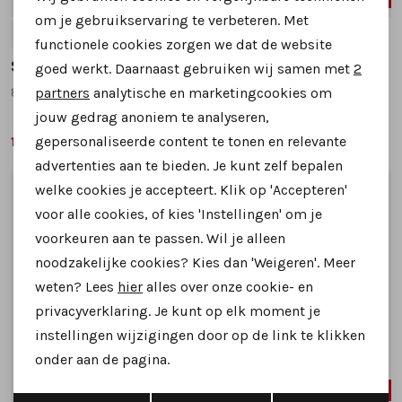
Personalisatie cookies
om je gebruikservaring te verbeteren. Met
42
37
38
39
functionele cookies zorgen we dat de website
Analytische cookies
Softwaves
Softwaves
goed werkt. Daarnaast gebruiken wij samen met
2
Marketing cookies
895.18.010 sneakers blauw combinatie
935.01.003 sneakers blauw combinatie
partners
analytische en marketingcookies om
jouw gedrag anoniem te analyseren,
gepersonaliseerde content te tonen en relevante
119,99
149,99
199,95
189,95
advertenties aan te bieden. Je kunt zelf bepalen
welke cookies je accepteert. Klik op 'Accepteren'
1
/2
1
/2
voor alle cookies, of kies 'Instellingen' om je
voorkeuren aan te passen. Wil je alleen
noodzakelijke cookies? Kies dan 'Weigeren'. Meer
weten? Lees
hier
alles over onze cookie- en
privacyverklaring. Je kunt op elk moment je
instellingen wijzigingen door op de link te klikken
onder aan de pagina.
SALE
SALE
Opslaan
Terug