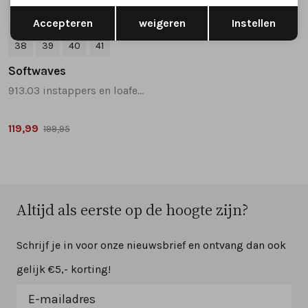
Opslaan
Terug
SALE
Accepteren
weigeren
Instellen
38
39
40
41
Softwaves
913.03 instappers en loafers beige
119,99
199,95
Altijd als eerste op de hoogte zijn?
Schrijf je in voor onze nieuwsbrief en ontvang dan ook
gelijk €5,- korting!