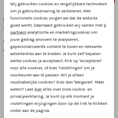
Wij gebruiken cookies en vergelijkbare technieken
Personalisatie cookies
39
40
41
40
om je gebruikservaring te verbeteren. Met
functionele cookies zorgen we dat de website
Analytische cookies
Softwaves
Softwaves
goed werkt. Daarnaast gebruiken wij samen met
2
910.11.003 instappers en loafers wit combinatie
7.78.111 instappers en loafers taupe
Marketing cookies
partners
analytische en marketingcookies om
jouw gedrag anoniem te analyseren,
139,99
129,99
179,95
199,95
gepersonaliseerde content te tonen en relevante
advertenties aan te bieden. Je kunt zelf bepalen
welke cookies je accepteert. Klik op 'Accepteren'
voor alle cookies, of kies 'Instellingen' om je
1
/2
voorkeuren aan te passen. Wil je alleen
noodzakelijke cookies? Kies dan 'Weigeren'. Meer
weten? Lees
hier
alles over onze cookie- en
privacyverklaring. Je kunt op elk moment je
instellingen wijzigingen door op de link te klikken
onder aan de pagina.