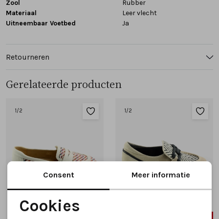
Zool
Rubber
Materiaal
Leer vlecht
Uitneembaar Voetbed
Ja
Retourneren
Gerelateerde producten
1
/2
1
/2
Consent
Meer informatie
Cookies
Noodzakelijke cookies
SALE
SALE