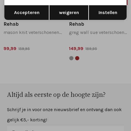
SALE
SALE
Opslaan
Terug
Accepteren
weigeren
Instellen
40
41
45
44
Rehab
Rehab
mason knit veterschoenen beige
greg wall sue veterschoenen donkerbruin
99,99
149,99
159,95
189,95
Altijd als eerste op de hoogte zijn?
Schrijf je in voor onze nieuwsbrief en ontvang dan ook
gelijk €5,- korting!