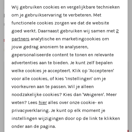
45
46
41
42
Wij gebruiken cookies en vergelijkbare technieken
Personalisatie cookies
om je gebruikservaring te verbeteren. Met
Rehab
Rehab
functionele cookies zorgen we dat de website
nolan hive veterschoenen blauw
nolan hive veterschoenen beige
Analytische cookies
goed werkt. Daarnaast gebruiken wij samen met
2
Marketing cookies
partners
analytische en marketingcookies om
89,99
89,99
169,95
169,95
jouw gedrag anoniem te analyseren,
gepersonaliseerde content te tonen en relevante
advertenties aan te bieden. Je kunt zelf bepalen
1
/2
1
/2
welke cookies je accepteert. Klik op 'Accepteren'
voor alle cookies, of kies 'Instellingen' om je
voorkeuren aan te passen. Wil je alleen
noodzakelijke cookies? Kies dan 'Weigeren'. Meer
weten? Lees
hier
alles over onze cookie- en
privacyverklaring. Je kunt op elk moment je
instellingen wijzigingen door op de link te klikken
onder aan de pagina.