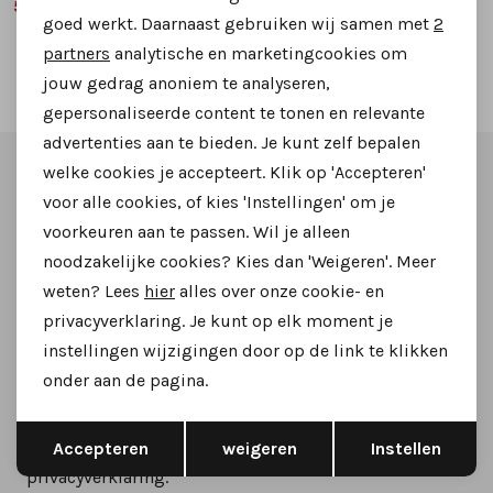
59,99
79,99
119,95
119,95
goed werkt. Daarnaast gebruiken wij samen met
2
Marketing cookies
partners
analytische en marketingcookies om
2
Filter
jouw gedrag anoniem te analyseren,
gepersonaliseerde content te tonen en relevante
advertenties aan te bieden. Je kunt zelf bepalen
Altijd als eerste op de hoogte zijn?
welke cookies je accepteert. Klik op 'Accepteren'
voor alle cookies, of kies 'Instellingen' om je
Schrijf je in voor onze nieuwsbrief en ontvang dan ook
voorkeuren aan te passen. Wil je alleen
noodzakelijke cookies? Kies dan 'Weigeren'. Meer
gelijk €5,- korting!
weten? Lees
hier
alles over onze cookie- en
privacyverklaring. Je kunt op elk moment je
instellingen wijzigingen door op de link te klikken
Aanmelden
onder aan de pagina.
Opslaan
Terug
Hoe we met je data omgaan? Bekijk dit in onze
Accepteren
weigeren
Instellen
privacyverklaring.