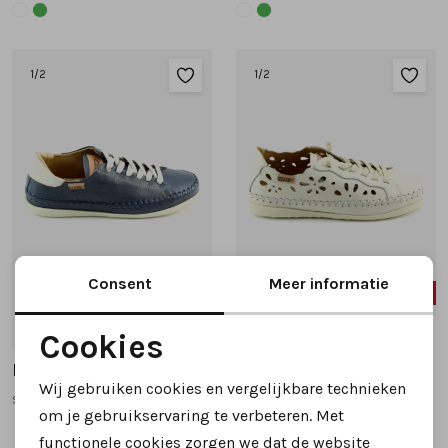
Tassen
1
/2
1
/2
Accessoires
Cadeaubonnen
Consent
Meer informatie
50%
33%
38
41
Cookies
Noodzakelijke cookies
Pikolinos
Pikolinos
Wij gebruiken cookies en vergelijkbare technieken
soller w8b 6531 veterschoenen blauw
soller. w8b 6550 veterschoenen wit combinatie
Personalisatie cookies
om je gebruikservaring te verbeteren. Met
functionele cookies zorgen we dat de website
Analytische cookies