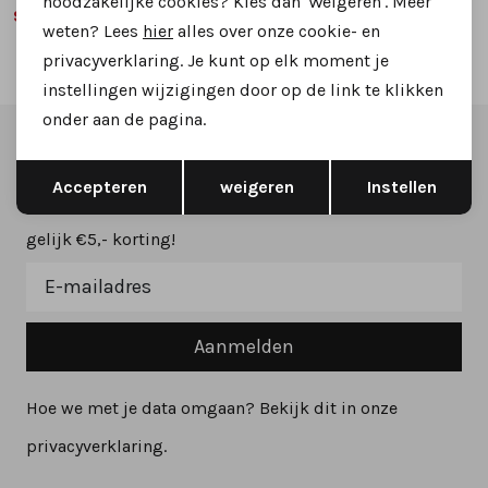
noodzakelijke cookies? Kies dan 'Weigeren'. Meer
99,99
179,95
weten? Lees
hier
alles over onze cookie- en
privacyverklaring. Je kunt op elk moment je
instellingen wijzigingen door op de link te klikken
onder aan de pagina.
Altijd als eerste op de hoogte zijn?
Opslaan
Terug
Accepteren
weigeren
Instellen
Schrijf je in voor onze nieuwsbrief en ontvang dan ook
gelijk €5,- korting!
Aanmelden
Hoe we met je data omgaan? Bekijk dit in onze
privacyverklaring.