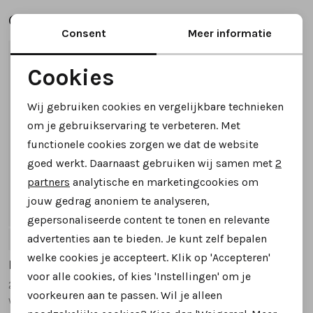
Gerelateerde producten
Consent
Meer informatie
1
/2
Cookies
Noodzakelijke cookies
Wij gebruiken cookies en vergelijkbare technieken
Personalisatie cookies
om je gebruikservaring te verbeteren. Met
functionele cookies zorgen we dat de website
Analytische cookies
goed werkt. Daarnaast gebruiken wij samen met
2
Marketing cookies
partners
analytische en marketingcookies om
jouw gedrag anoniem te analyseren,
SALE
gepersonaliseerde content te tonen en relevante
advertenties aan te bieden. Je kunt zelf bepalen
37
38
39
40
41
welke cookies je accepteert. Klik op 'Accepteren'
Piesanto
voor alle cookies, of kies 'Instellingen' om je
260726 sneakers beige multi
voorkeuren aan te passen. Wil je alleen
wijdte H