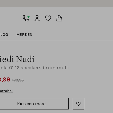
BLOG
MERKEN
iedi Nudi
ola 01.16 sneakers bruin multi
9,99
179,95
attabel
Kies een maat