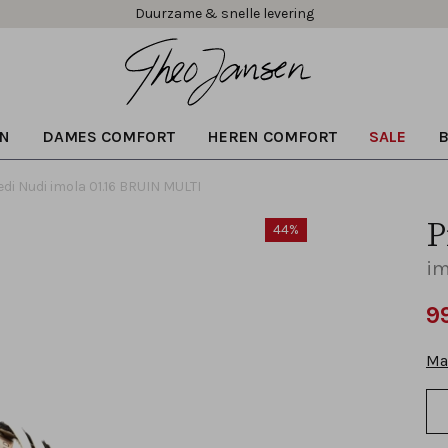
Duurzame & snelle levering
N
DAMES COMFORT
HEREN COMFORT
SALE
edi Nudi imola 01.16 BRUIN MULTI
P
44%
im
9
Ma