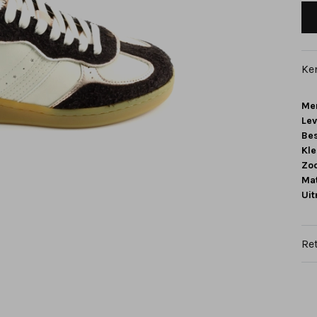
Ke
Me
Le
Be
Kle
Zoo
Mat
Ui
Re