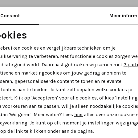
Consent
Meer inform
okies
Noodzakelijke cookies
Personalisatie cookies
gebruiken cookies en vergelijkbare technieken om je
uikservaring te verbeteren. Met functionele cookies zorgen we
Analytische cookies
Marketing cookies
ebsite goed werkt. Daarnaast gebruiken wij samen met
2 part
ytische en marketingcookies om jouw gedrag anoniem te
seren, gepersonaliseerde content te tonen en relevante
tenties aan te bieden. Je kunt zelf bepalen welke cookies je
teert. Klik op 'Accepteren' voor alle cookies, of kies 'Instelling
 voorkeuren aan te passen. Wil je alleen noodzakelijke cookie
SALE
 dan 'Weigeren'. Meer weten? Lees
hier
alles over onze cookie- 
cyverklaring. Je kunt op elk moment je instellingen wijziging
 Nudi
Piedi Nudi
op de link te klikken onder aan de pagina.
05.03 sneakers beige
imola 01.23 sneakers beige