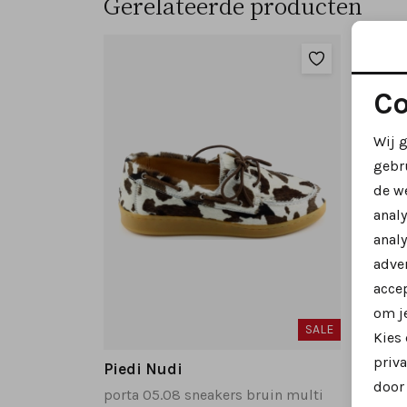
Gerelateerde producten
Co
Wij 
gebr
de w
anal
analy
adver
accep
om je
SALE
Kies
priva
Piedi Nudi
Piedi
door 
porta 05.08 sneakers bruin multi
porta 