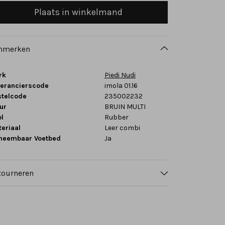
Plaats in winkelmand
nmerken
rk
Piedi Nudi
verancierscode
imola 01.16
stelcode
235002232
ur
BRUIN MULTI
l
Rubber
eriaal
Leer combi
tneembaar Voetbed
Ja
tourneren