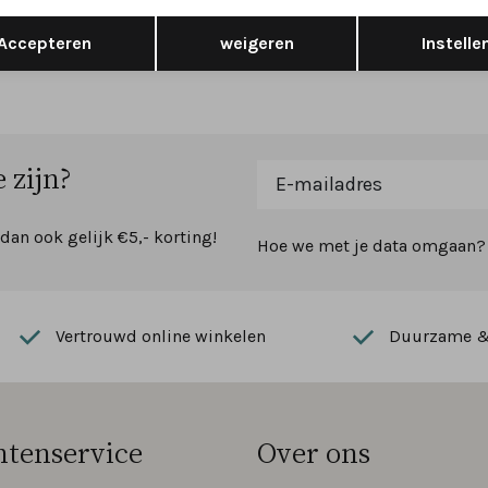
Opslaan
Terug
Accepteren
weigeren
Instelle
99,99
159,95
179,95
 zijn?
 dan ook gelijk €5,- korting!
Hoe we met je data omgaan? B
Vertrouwd online winkelen
Duurzame & 
ntenservice
Over ons