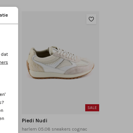
atie
 dat
ners
en'
s?
SALE
SALE
en
en
Piedi Nudi
harlem 05.08 sneakers cognac