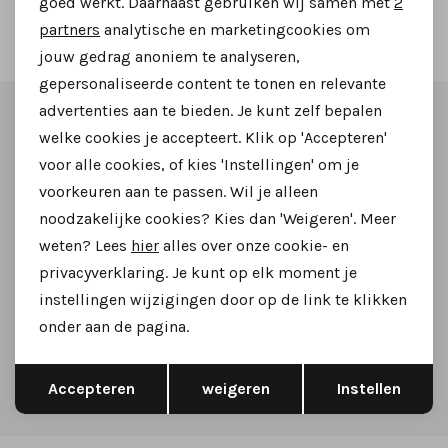
goed werkt. Daarnaast gebruiken wij samen met
2
2
Marketing cookies
Filter
partners
analytische en marketingcookies om
jouw gedrag anoniem te analyseren,
gepersonaliseerde content te tonen en relevante
advertenties aan te bieden. Je kunt zelf bepalen
Altijd als eerste op de hoogte zijn?
welke cookies je accepteert. Klik op 'Accepteren'
voor alle cookies, of kies 'Instellingen' om je
Schrijf je in voor onze nieuwsbrief en ontvang dan ook
voorkeuren aan te passen. Wil je alleen
gelijk €5,- korting!
noodzakelijke cookies? Kies dan 'Weigeren'. Meer
weten? Lees
hier
alles over onze cookie- en
privacyverklaring. Je kunt op elk moment je
instellingen wijzigingen door op de link te klikken
Aanmelden
onder aan de pagina.
Hoe we met je data omgaan? Bekijk dit in onze
Opslaan
Terug
Accepteren
weigeren
Instellen
privacyverklaring.