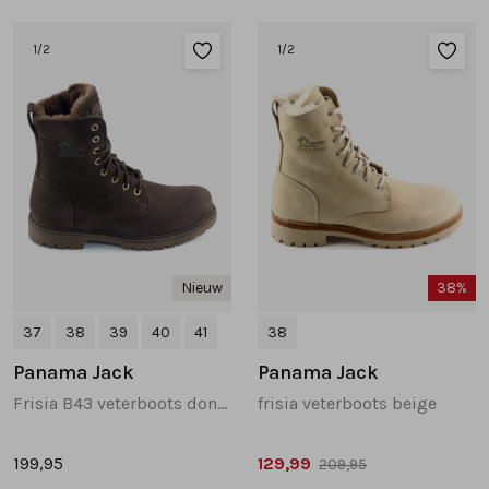
Sandalen
Chelsea's en laarzen
Veterboots
1
/2
1
/2
Pumps en slingbacks
Veterboots
Korte laarsjes
Veterboots
Pantoffels
Lange laarzen
Korte laarsjes
Accessoires
Bandschoenen
Pantoffels
Cadeaubonnen
Nieuw
38%
Lange laarzen
37
38
39
40
41
38
Panama Jack
Panama Jack
Espadrilles
Frisia B43 veterboots donkerbruin
frisia veterboots beige
Bandschoenen
199,95
129,99
209,95