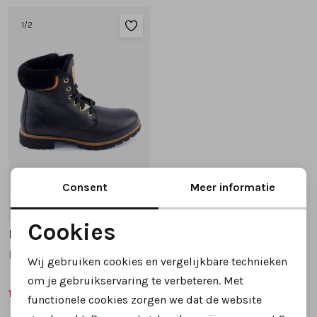
Tassen
1
/2
Accessoires
Cadeaubonnen
23%
Consent
Meer informatie
38
40
41
42
Cookies
Panama Jack
Noodzakelijke cookies
Panama 03 igloo travelling veterboots zwart
Wij gebruiken cookies en vergelijkbare technieken
Personalisatie cookies
om je gebruikservaring te verbeteren. Met
169,99
219,95
functionele cookies zorgen we dat de website
Analytische cookies