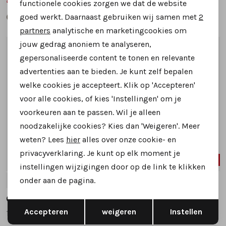
99,99
99,99
199,95
199,95
functionele cookies zorgen we dat de website
Analytische cookies
goed werkt. Daarnaast gebruiken wij samen met
2
Marketing cookies
partners
analytische en marketingcookies om
jouw gedrag anoniem te analyseren,
1
/2
1
/2
gepersonaliseerde content te tonen en relevante
advertenties aan te bieden. Je kunt zelf bepalen
welke cookies je accepteert. Klik op 'Accepteren'
voor alle cookies, of kies 'Instellingen' om je
voorkeuren aan te passen. Wil je alleen
noodzakelijke cookies? Kies dan 'Weigeren'. Meer
weten? Lees
hier
alles over onze cookie- en
privacyverklaring. Je kunt op elk moment je
40%
56%
instellingen wijzigingen door op de link te klikken
onder aan de pagina.
42
42
45
46
Giorgio
Giorgio
Opslaan
Terug
Accepteren
weigeren
Instellen
137113 veterboots donkerblauw
HE56308CAMP01 veterboots bruin