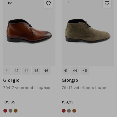
Sandalen
Chelsea's en laarzen
Veterboots
1
/2
1
/2
Pumps en slingbacks
Veterboots
Korte laarsjes
Veterboots
Pantoffels
Lange laarzen
Korte laarsjes
Accessoires
Bandschoenen
Pantoffels
Cadeaubonnen
41
42
44
45
46
41
44
45
Lange laarzen
Giorgio
Giorgio
79417 veterboots cognac
79417 veterboots taupe
Espadrilles
199,95
199,95
Bandschoenen