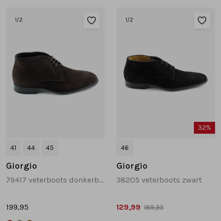
Tassen
1
/2
1
/2
Accessoires
Cadeaubonnen
32%
41
44
45
46
Giorgio
Giorgio
79417 veterboots donkerbruin
38205 veterboots zwart
199,95
129,99
189,95