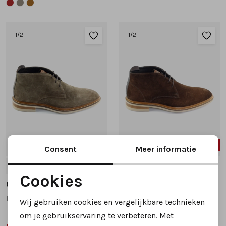
1
/2
1
/2
50%
50%
Consent
Meer informatie
42
43
46
42
43
Cookies
Giorgio
Giorgio
Noodzakelijke cookies
He85812 veterboots taupe
He85812 veterboots donkerbruin
Wij gebruiken cookies en vergelijkbare technieken
Personalisatie cookies
om je gebruikservaring te verbeteren. Met